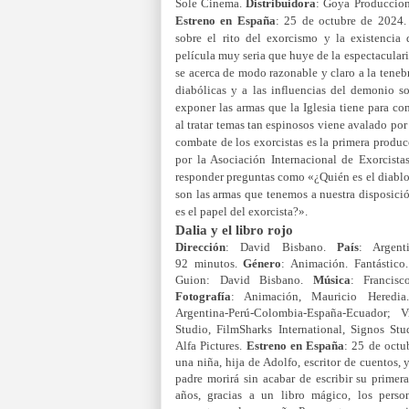
Sole Cinema.
Distribuidora
:
Goya Produccion
Estreno en España
: 25 de octubre de 2024
sobre el rito del exorcismo y la existencia
película muy seria que huye de la espectaculari
se acerca de modo razonable y claro a la teneb
diabólicas y a las influencias del demonio s
exponer las armas que la Iglesia tiene para co
al tratar temas tan espinosos viene avalado por
combate de los exorcistas es la primera produ
por la Asociación Internacional de Exorcistas
responder preguntas como «¿Quién es el diabl
son las armas que tenemos a nuestra disposici
es el papel del exorcista?».
Dalia y el libro rojo
Dirección
: David Bisbano.
País
: Argen
92 minutos.
Género
: Animación. Fantástic
Guion: David Bisbano.
Música
: Francis
Fotografía
: Animación, Mauricio Heredi
Argentina-Perú-Colombia-España-Ecuador; 
Studio, FilmSharks International, Signos St
Alfa Pictures.
Estreno en España
: 25 de octu
una niña, hija de Adolfo, escritor de cuentos, y
padre morirá sin acabar de escribir su prim
años, gracias a un libro mágico, los perso