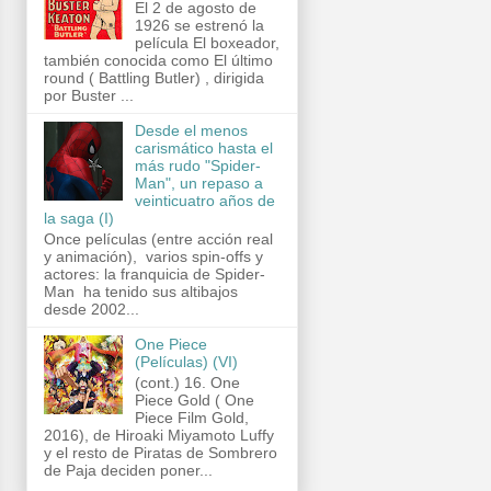
El 2 de agosto de
1926 se estrenó la
película El boxeador,
también conocida como El último
round ( Battling Butler) , dirigida
por Buster ...
Desde el menos
carismático hasta el
más rudo "Spider-
Man", un repaso a
veinticuatro años de
la saga (I)
Once películas (entre acción real
y animación), varios spin-offs y
actores: la franquicia de Spider-
Man ha tenido sus altibajos
desde 2002...
One Piece
(Películas) (VI)
(cont.) 16. One
Piece Gold ( One
Piece Film Gold,
2016), de Hiroaki Miyamoto Luffy
y el resto de Piratas de Sombrero
de Paja deciden poner...