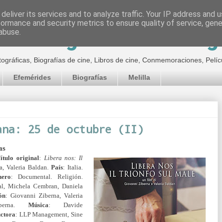
deliver its services and to analyze traffic. Your IP address and 
formance and security metrics to ensure quality of service, gen
inematográfico de Jor
abuse.
tográficas, Biografías de cine, Libros de cine, Conmemoraciones, Pelíc
Efemérides
Biografías
Melilla
ana: 25 de octubre (II)
as
ítulo original
:
Libera nos: Il
a, Valeria Baldan.
País
: Italia.
nero
: Documental. Religión.
l, Michela Cembran, Daniela
ón
: Giovanni Ziberna, Valeria
rna.
Música
: Davide
ctora
: LLP Management, Sine