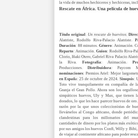
la vida de muchos hechiceros y hechiceras, incl
Rescate en África. Una película de hue
Título original
:
Un rescate de huevitos
.
Direc
Alatriste, Rodolfo Riva-Palacio Alatriste.
P
Duración
: 88 minutos.
Género
: Animación. C
Reparto
: Animación.
Guion
: Rodolfo Riva-Pal
Clorio, Iñaki Otero, Gabriel Riva Palacio Alatri
la Riva.
Fotografía
: Animación.
Pr
Producciones.
Distribuidora
: Paycom M
nominaciones
: Premios Ariel: Mejor largomet
en Españ
a: 25 de octubre de 2024.
Sinopsis
: 
Toto vive tranquilamente en compañía de la
Granja el Gran Pollo. Ahora son los orgullos
simpáticos huevos, Uly y Max, que tienen l
dorados, lo que les hace parecer huevos de oro.
razón por la que unos coleccionistas de hue
llevárselos al Congo africano, donde periód
clandestinas para los millonarios del m
cantidades de dinero por los platos más exóti
por sus amigos los huevos Confi, Willy y Bibi,
de viajar al continente africano para poder resca