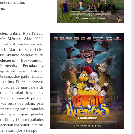
uida su familia.
v
os
ción
: Gabriel Riva Palacio
aís
: México.
Año
: 2021.
omedia. Animales. Secuela.
acio Alatriste, Eduardo M.
ste.
Música
: Zacarías M. de
oductora
: Huevocartoon
ultimedia.
Premios y
raje de animación.
Estreno
Un simpático gallo llamado
 gallina Di en la famosa
os padres de una pareja de
a peculiaridad de ser muy
 Y es precisamente por esta
vos rusos los roban, para
icamente organizan comidas
undo, que pagan grandes
cos. Toto y Di, acompañados
 deberán encontrar la forma
tar a sus hijos a tiempo.