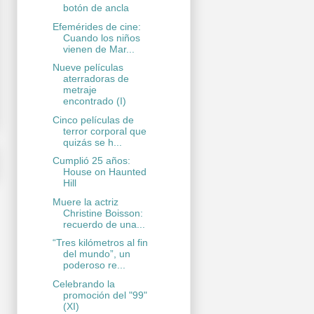
botón de ancla
Efemérides de cine:
Cuando los niños
vienen de Mar...
Nueve películas
aterradoras de
metraje
encontrado (I)
Cinco películas de
terror corporal que
quizás se h...
Cumplió 25 años:
House on Haunted
Hill
Muere la actriz
Christine Boisson:
recuerdo de una...
“Tres kilómetros al fin
del mundo”, un
poderoso re...
Celebrando la
promoción del "99"
(XI)