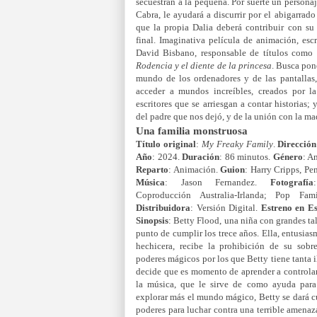
secuestran a la pequeña. Por suerte un personaj
Cabra, le ayudará a discurrir por el abigarrad
que la propia Dalia deberá contribuir con s
final. Imaginativa película de animación, escr
David Bisbano, responsable de títulos como
Rodencia y el diente de la princesa
. Busca pone
mundo de los ordenadores y de las pantallas
acceder a mundos increíbles, creados por l
escritores que se arriesgan a contar historias
del padre que nos dejó, y de la unión con la mad
Una familia monstruosa
Título original
:
My Freaky Family
.
Dirección
Año
: 2024.
Duración
: 86 minutos.
Género
: A
Reparto
: Animación.
Guion
: Harry Cripps, Pe
Música
: Jason Fernandez.
Fotografía
Coproducción Australia-Irlanda; Pop Fami
Distribuidora
: Versión Digital.
Estreno en E
Sinopsis
: Betty Flood, una niña con grandes ta
punto de cumplir los trece años. Ella, entusia
hechicera, recibe la prohibición de su sobr
poderes mágicos por los que Betty tiene tanta i
decide que es momento de aprender a controlar
la música, que le sirve de como ayuda para 
explorar más el mundo mágico, Betty se dará c
poderes para luchar contra una terrible amena