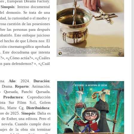
es , European Dreams Factory.
.
Sinopsis
:
Intenso documental
 del demonio. Se trata de una
dad, la curiosidad o el morbo y
rosa cuestión de las posesiones
obre las personas para después
mbatirlo. Este enfoque juicioso
 el hecho de que Libera nos: El
cción cinematográfica aprobada
. Este d
ocudrama que intenta
o?», «¿Cómo actúa?», «¿Cuáles
ón para defendernos? «, «¿Cuál
tina.
Año
: 2024.
Duración
:
o. Drama.
Reparto
: Animación.
co Quesada, Panchi Quesada.
a.
Productora
: Coproducción
Vista Sur Films S.r.l, Golem
udio, Matte Cg.
Distribuidora
:
bre de 2025.
Sinopsis
: Dalia es
 de Esther, una editora. Pero el
era novela. Cuando cumple doce
najes de la obra sin terminar