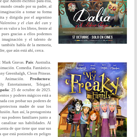
e que Adolfo escribió para ella,
o mundo creado por su padre, al
u imaginación a tomar su forma
ita y dirigida por el argentino
Valentino y el clan del can
y
r en valor a los libros, frente al
, pues gracias a ellos podemos
a imaginación y el talento de
; y también habla de la memoria,
re, que aún está ahí, cerca.
: Mark Gravas.
País
: Australia.
nimación. Comedia. Fantástico.
nny Greenhalgh, Cleon Prineas.
: Animación.
Productora
:
ly Entertainment, Telegael.
spaña
: 25 de octubre de 2025.
lentos y poderes mágicos está a
smada con probar sus poderes de
eprotectora madre de usar los
lusión. Aun así, la protagonista
 sus poderes familiares junto a
canalizar sus habilidades. Al
uenta de que tiene que usar sus
za que está poniendo en peligro