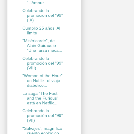
“L’Amour ...
Celebrando la
promoción del "99"
(IX)
Cumplió 25 años: Al
límite
“Miséricorde”, de
Alain Guiraudie:
“Una farsa maca...
Celebrando la
promoción del "99"
(VIII)
"Woman of the Hour”
en Netflix: el viaje
diabólico...
La saga “The Fast
and the Furious”
está en Netflix...
Celebrando la
promoción del "99"
(VII)
“Salvajes”, magnífico
cuento ecológico