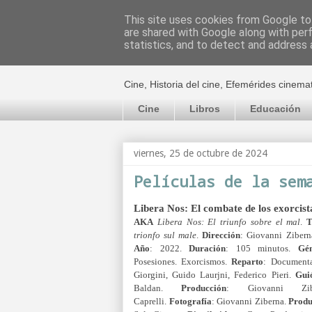
This site uses cookies from Google to 
are shared with Google along with per
El cultural c
statistics, and to detect and address 
Cine, Historia del cine, Efemérides cinema
Cine
Libros
Educación
viernes, 25 de octubre de 2024
Películas de la sem
Libera Nos: El combate de los exorcist
AKA
Libera Nos: El triunfo sobre el mal
.
T
trionfo sul male
.
Dirección
: Giovanni Zibern
Año
: 2022.
Duración
: 105 minutos.
Gé
Posesiones. Exorcismos.
Reparto
: Documenta
Giorgini, Guido Laurjni, Federico Pieri.
Gui
Baldan.
Producción
: Giovanni Zibe
Caprelli.
Fotografía
: Giovanni Ziberna.
Produ