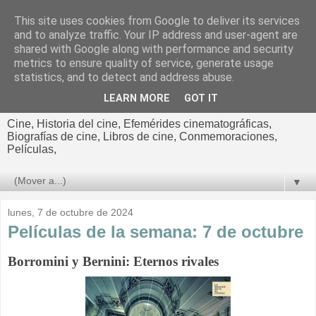
This site uses cookies from Google to deliver its services
El cultural
and to analyze traffic. Your IP address and user-agent are
shared with Google along with performance and security
cinematográfico de Jorge
metrics to ensure quality of service, generate usage
statistics, and to detect and address abuse.
Cano
LEARN MORE
GOT IT
Cine, Historia del cine, Efemérides cinematográficas,
Biografías de cine, Libros de cine, Conmemoraciones,
Películas,
▼
lunes, 7 de octubre de 2024
Películas de la semana: 7 de octubre
Borromini y Bernini: Eternos rivales