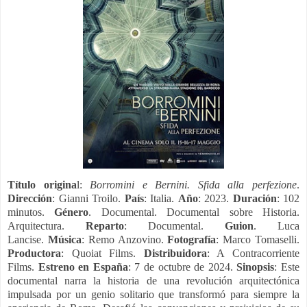
Título origina
l:
Borromini e Bernini. Sfida alla perfezione
.
Dirección
: Gianni Troilo.
País
: Italia.
Año
: 2023.
Duración
: 102
minutos.
Género
. Documental. Documental sobre Historia.
Arquitectura.
Reparto
: Documental.
Guion
. Luca
Lancise.
Música
:
Remo Anzovino.
Fotografía
:
Marco Tomaselli.
Productora
:
Quoiat Films.
Distribuidora
: A Contracorriente
Films.
Estreno en España
: 7 de octubre de 2024.
Sinopsis
:
Este
documental narra la historia de una revolución arquitectónica
impulsada por un genio solitario que transformó para siempre la