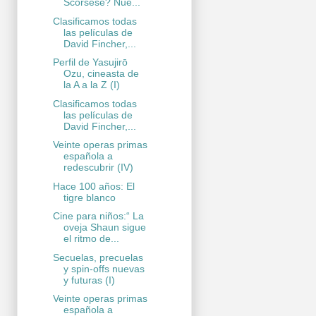
Scorsese? Nue...
Clasificamos todas
las películas de
David Fincher,...
Perfil de Yasujirō
Ozu, cineasta de
la A a la Z (I)
Clasificamos todas
las películas de
David Fincher,...
Veinte operas primas
española a
redescubrir (IV)
Hace 100 años: El
tigre blanco
Cine para niños:“ La
oveja Shaun sigue
el ritmo de...
Secuelas, precuelas
y spin-offs nuevas
y futuras (I)
Veinte operas primas
española a