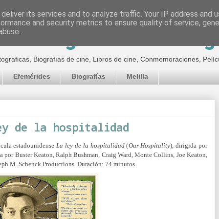
deliver its services and to analyze traffic. Your IP address and 
formance and security metrics to ensure quality of service, gen
inematográfico de Jor
abuse.
tográficas, Biografías de cine, Libros de cine, Conmemoraciones, Pelíc
Efemérides
Biografías
Melilla
ey de la hospitalidad
ícula estadounidense
La ley de la
hospitalidad
(
Our Hospitality
), dirigida por
da por
Buster Keaton, Ralph Bushman, Craig Ward, Monte Collins, Joe Keaton,
seph M. Schenck Productions. Duración: 74 minutos.