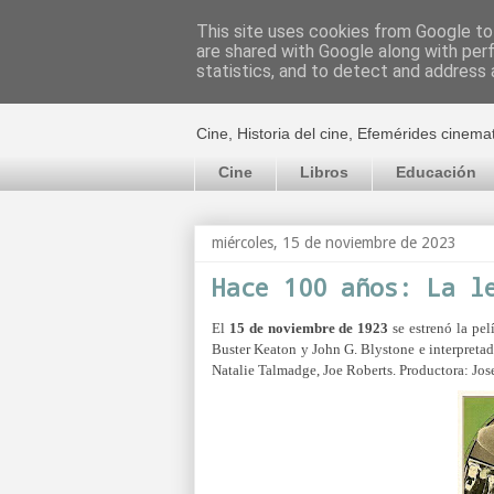
This site uses cookies from Google to 
are shared with Google along with per
El cultural c
statistics, and to detect and address 
Cine, Historia del cine, Efemérides cinema
Cine
Libros
Educación
miércoles, 15 de noviembre de 2023
Hace 100 años: La l
El
15 de noviembre de 1923
se estrenó la pel
Buster Keaton y John G. Blystone e interpreta
Natalie Talmadge, Joe Roberts.
Productora: Jo