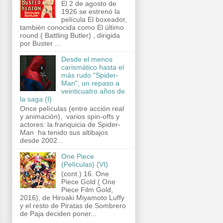
El 2 de agosto de
1926 se estrenó la
película El boxeador,
también conocida como El último
round ( Battling Butler) , dirigida
por Buster ...
Desde el menos
carismático hasta el
más rudo "Spider-
Man", un repaso a
veinticuatro años de
la saga (I)
Once películas (entre acción real
y animación), varios spin-offs y
actores: la franquicia de Spider-
Man ha tenido sus altibajos
desde 2002...
One Piece
(Películas) (VI)
(cont.) 16. One
Piece Gold ( One
Piece Film Gold,
2016), de Hiroaki Miyamoto Luffy
y el resto de Piratas de Sombrero
de Paja deciden poner...