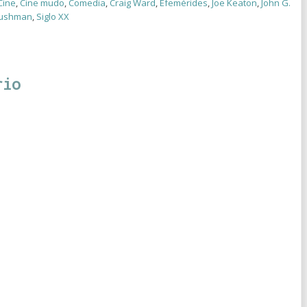
Cine
,
Cine mudo
,
Comedia
,
Craig Ward
,
Efemérides
,
Joe Keaton
,
John G.
Bushman
,
Siglo XX
rio