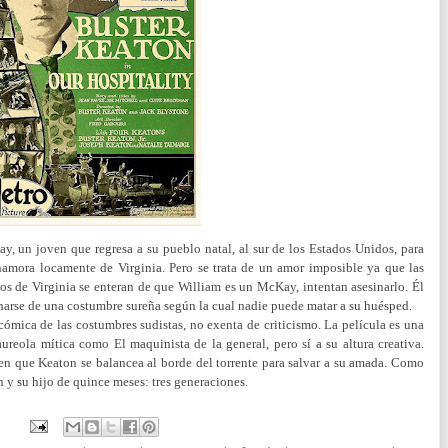
, un joven que regresa a su pueblo natal, al sur de los Estados Unidos, para
enamora locamente de Virginia. Pero se trata de un amor imposible ya que las
os de Virginia se enteran de que William es un McKay, intentan asesinarlo. Él
harse de una costumbre sureña según la cual nadie puede matar a su huésped.
ómica de las costumbres sudistas, no exenta de criticismo. La película es una
aureola mítica como El maquinista de la general, pero sí a su altura creativa.
en que Keaton se balancea al borde del torrente para salvar a su amada. Como
 y su hijo de quince meses: tres generaciones.