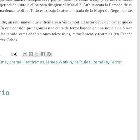
r acude junto a ellos para dirigirse al Más allá. Arthur acata la llamada de su
na densa neblina. Todo esto, bajo la atenta mirada de la Mujer de Negro, detrás
liffe, un reto mayor que enfrentarse a Voldemort. El actor debe demostrar que es
. En esta ocasión protagoniza una cinta de terror basada en una novela de Susan
ha tenido otras adaptaciones televisivas, radiofónicas y teatrales (en España
rrez Caba).
3
Cine
,
Drama
,
Fantasmas
,
James Watkin
,
Películas
,
Remake
,
Terror
rio