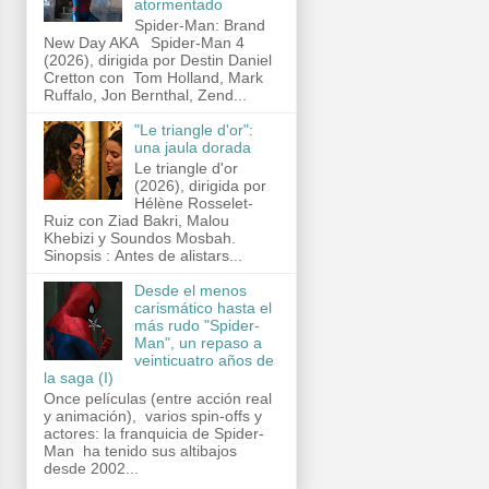
atormentado
Spider-Man: Brand
New Day AKA Spider-Man 4
(2026), dirigida por Destin Daniel
Cretton con Tom Holland, Mark
Ruffalo, Jon Bernthal, Zend...
"Le triangle d'or":
una jaula dorada
Le triangle d'or
(2026), dirigida por
Hélène Rosselet-
Ruiz con Ziad Bakri, Malou
Khebizi y Soundos Mosbah.
Sinopsis : Antes de alistars...
Desde el menos
carismático hasta el
más rudo "Spider-
Man", un repaso a
veinticuatro años de
la saga (I)
Once películas (entre acción real
y animación), varios spin-offs y
actores: la franquicia de Spider-
Man ha tenido sus altibajos
desde 2002...