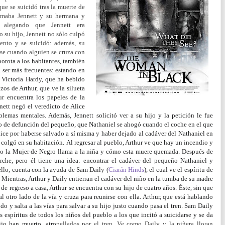
ue se suicidó tras la muerte de
llamaba Jennett y su hermana y
 alegando que Jennett era
o su hijo, Jennett no sólo culpó
iento y se suicidó: además, su
arse cuando alguien se cruza con
borota a los habitantes, también
a ser más frecuentes: estando en
 Victoria Hardy, que ha bebido
zos de Arthur, que ve la silueta
ur encuentra los papeles de la
nnett negó el veredicto de Alice
emas mentales. Además, Jennett solicitó ver a su hijo y la petición le fue
ado de defunción del pequeño, que Nathaniel se ahogó cuando el coche en el que
ice por haberse salvado a sí misma y haber dejado al cadáver del Nathaniel en
e colgó en su habitación.
Al regresar al pueblo, Arthur ve que hay un incendio y
omo la Mujer de Negro llama a la niña y cómo esta muere quemada. Después de
rche, pero él tiene una idea: encontrar el cadáver del pequeño Nathaniel y
 ello, cuenta con la ayuda de Sam Daily (
Ciarán Hinds
), el cual ve el espíritu de
. Mientras, Arthur y Daily entierran el cadáver del niño en la tumba de su madre
, de regreso a casa, Arthur se encuentra con su hijo de cuatro años. Éste, sin que
l otro lado de la vía y cruza para reunirse con ella. Arthur, que está hablando
o y salta a las vías para salvar a su hijo justo cuando pasa el tren.
Sam Daily
espíritus de todos los niños del pueblo a los que incitó a suicidarse y se da
ijo han muerto, atro
pellados por el tren. Ve como Daily y la niñera lloran