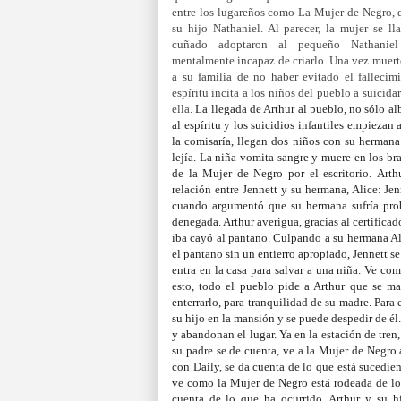
entre los lugareños como La Mujer de Negro, q
su hijo Nathaniel. Al parecer, la mujer se 
cuñado adoptaron al pequeño Nathaniel
mentalmente
incapaz de criarlo. Una vez muert
a su familia de no haber evitado el fallecim
espíritu incita a los niños del pueblo a suicid
ella.
La llegada de Arthur al pueblo, no sólo al
al espíritu y los suicidios infantiles empiezan 
la comisaría, llegan dos niños con su hermana
lejía. La niña vomita sangre y muere en los bra
de la Mujer de Negro por el escritorio.
Arth
relación entre Jennett y su hermana, Alice: Je
cuando argumentó que su hermana sufría probl
denegada. Arthur averigua, gracias al certific
iba cayó al pantano. Culpando a su hermana Al
el pantano sin un entierro apropiado, Jennett s
entra en la casa para salvar a una niña. Ve c
esto, todo el pueblo pide a Arthur que se ma
enterrarlo, para tranquilidad de su madre. Para
su hijo en la mansión y se puede despedir de él
y abandonan el lugar.
Ya en la estación de tren
su padre se de cuenta, ve a la Mujer de Negro a
con Daily, se da cuenta de lo que está sucediend
ve como la Mujer de Negro está rodeada de los 
cuenta de lo que ha ocurrido. Arthur y su h