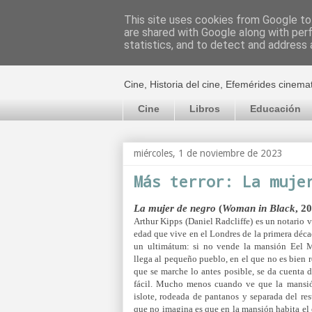
This site uses cookies from Google to 
are shared with Google along with per
El cultural c
statistics, and to detect and address 
Cine, Historia del cine, Efemérides cinema
Cine
Libros
Educación
miércoles, 1 de noviembre de 2023
Más terror: La muje
La mujer de negro
(
Woman in Black
, 2
Arthur Kipps (Daniel Radcliffe) es un notario 
edad que vive en el Londres de la primera déc
un ultimátum: si no vende la mansión Eel M
llega al pequeño pueblo, en el que no es bien 
que se marche lo antes posible, se da cuenta d
fácil. Mucho menos cuando ve que la mansió
islote, rodeada de pantanos y separada del re
que no imagina es que en la mansión habita el 