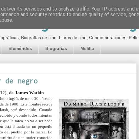
deliver its services and to analyze traffic. Your IP address and 
formance and security metrics to ensure quality of service, gen
inematográfico de Jor
abuse.
tográficas, Biografías de cine, Libros de cine, Conmemoraciones, Pelíc
Efemérides
Biografías
Melilla
r de negro
012), de
James Watkin
viudo inglés de unos 30 años de
ada de 1900. Este hombre recibe
arsh, será despedido. Cuando
recibido y donde todos intent
an
e que la tarea no va a ser nada
n está situada en un pequeño
sto del pueblo por la marea.
Lo
espíritu de una mujer, conocida