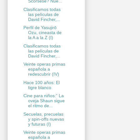
Scorsese? Nue...
Clasificamos todas
las películas de
David Fincher,...
Perfil de Yasujirō
Ozu, cineasta de
la A a la Z (I)
Clasificamos todas
las películas de
David Fincher,...
Veinte operas primas
española a
redescubrir (IV)
Hace 100 años: El
tigre blanco
Cine para niños:“ La
oveja Shaun sigue
el ritmo de...
Secuelas, precuelas
y spin-offs nuevas
y futuras (I)
Veinte operas primas
española a