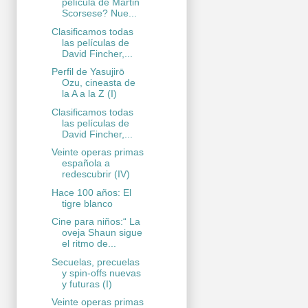
película de Martin
Scorsese? Nue...
Clasificamos todas
las películas de
David Fincher,...
Perfil de Yasujirō
Ozu, cineasta de
la A a la Z (I)
Clasificamos todas
las películas de
David Fincher,...
Veinte operas primas
española a
redescubrir (IV)
Hace 100 años: El
tigre blanco
Cine para niños:“ La
oveja Shaun sigue
el ritmo de...
Secuelas, precuelas
y spin-offs nuevas
y futuras (I)
Veinte operas primas