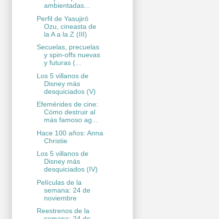
ambientadas...
Perfil de Yasujirō
Ozu, cineasta de
la A a la Z (III)
Secuelas, precuelas
y spin-offs nuevas
y futuras (...
Los 5 villanos de
Disney más
desquiciados (V)
Efemérides de cine:
Cómo destruir al
más famoso ag...
Hace 100 años: Anna
Christie
Los 5 villanos de
Disney más
desquiciados (IV)
Películas de la
semana: 24 de
noviembre
Reestrenos de la
semana: 24 de