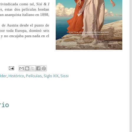
reivindicada como tal,
Sisi & I
s, estas dos películas bordan
 un anarquista italiano en 1898,
si de Austria desde el punto de
 por toda Europa, dominó seis
o y no encajaba para nada en el
lder
,
Histórico
,
Películas
,
Siglo XIX
,
Sissi
rio