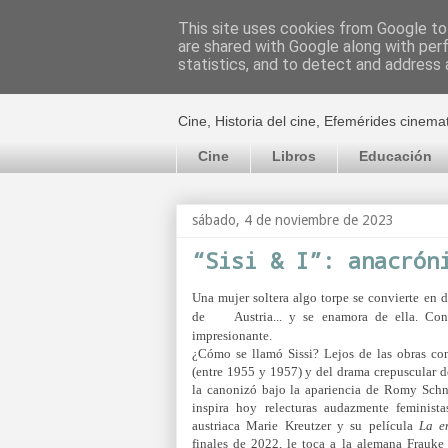
This site uses cookies from Google to 
are shared with Google along with per
El cultural c
statistics, and to detect and address 
Cine, Historia del cine, Efemérides cinema
Cine
Libros
Educación
sábado, 4 de noviembre de 2023
“Sisi & I”: anacrón
Una mujer soltera algo torpe se convierte en 
de Austria... y se enamora de ella. Con 
impresionante.
¿Cómo se llamó Sissi? Lejos de las obras co
(entre 1955 y 1957) y del drama crepuscular 
la canonizó bajo la apariencia de Romy Schne
inspira hoy relecturas audazmente feminist
austriaca Marie Kreutzer y su película
La e
finales de 2022, le toca a la alemana Frauke 