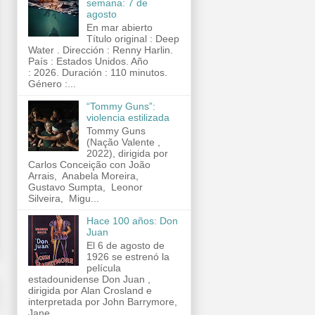
semana: 7 de
agosto
En mar abierto
Título original : Deep
Water . Dirección : Renny Harlin.
País : Estados Unidos. Año
: 2026. Duración : 110 minutos.
Género :...
“Tommy Guns”:
violencia estilizada
Tommy Guns
(Nação Valente ,
2022), dirigida por
Carlos Conceição con João
Arrais, Anabela Moreira,
Gustavo Sumpta, Leonor
Silveira, Migu...
Hace 100 años: Don
Juan
El 6 de agosto de
1926 se estrenó la
película
estadounidense Don Juan ,
dirigida por Alan Crosland e
interpretada por John Barrymore,
Jane...