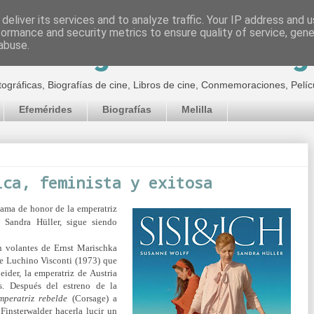
deliver its services and to analyze traffic. Your IP address and 
formance and security metrics to ensure quality of service, gen
inematográfico de Jor
abuse.
tográficas, Biografías de cine, Libros de cine, Conmemoraciones, Pelíc
Efemérides
Biografías
Melilla
ica, feminista y exitosa
dama de honor de la emperatriz
Sandra Hüller, sigue siendo
n volantes de Ernst Marischka
de Luchino Visconti (1973) que
ider, la emperatriz de Austria
as. Después del estreno de la
mperatriz rebelde
(Corsage) a
Finsterwalder hacerla lucir un