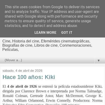
This site uses cookies from Google to deliver its services
El cultural
and to analyze traffic. Your IP address and user-agent are
shared with Google along with performance and security
cinematográfico de Jorge
metrics to ensure quality of service, generate usage
statistics, and to detect and address abuse.
Cano
LEARN MORE
GOT IT
Cine, Historia del cine, Efemérides cinematográficas,
Biografías de cine, Libros de cine, Conmemoraciones,
Películas,
▼
sábado, 4 de abril de 2026
Hace 100 años: Kiki
El
4 de abril de 1926
se estrenó la película estadounidense Kiki,
dirigida por Clarence Brown e interpretada por Norma Talmadge,
Ronald Colman, Gertrude Astor, Marc McDermott, George K.
Arthur, William Orlamond, Erwin Connelly. Productora: Norma