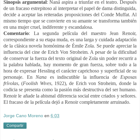
Sinopsis argumental
: Naná aspira a triunfar en el teatro. Después
de un fracaso estrepitoso al interpretar el papel de dama distinguida,
decide a aceptar las reiteradas proposiciones del Conde Muffat. Al
mismo tiempo que se convierte en su amante se transforma también
en una mujer cruel, indiferente y escandalosa.
Comentario
: La segunda película del maestro Jean Renoir,
correspondiente a su etapa muda, es una larga y cuidada adaptación
de la clásica novela homónima de Émile Zola. Se puede apreciar la
influencia del cine de Erich Von Stroheim. A pesar de la dificultad
de conservar la fuerza del texto original de Zola sin poder recurrir a
la palabra hablada, hay momento de gran fuerza, sobre todo a la
hora de expresar Hessling el carácter caprichoso y superficial de su
personaje. En
Nana
es indiscutible la influencia de
Esposas
frívolas
, (
Foolish
Wives
, 1922), de Erich von Stroheim, donde la
codicia se presenta como la pasión más destructiva del ser humano.
Renoir le añade la abismal diferencia social entre criados y señores.
El fracaso de la película dejó a Renoir completamente arruinado.
Jorge Cano Moreno
en
6:03
Compartir