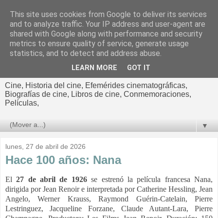
This site uses cookies from Google to deliver its services
El cultural
and to analyze traffic. Your IP address and user-agent are
shared with Google along with performance and security
cinematográfico de Jorge
metrics to ensure quality of service, generate usage
statistics, and to detect and address abuse.
Cano
LEARN MORE
GOT IT
Cine, Historia del cine, Efemérides cinematográficas,
Biografías de cine, Libros de cine, Conmemoraciones,
Películas,
▼
lunes, 27 de abril de 2026
Hace 100 años: Nana
El
27 de abril de 1926
se estrenó la película francesa Nana,
dirigida por Jean Renoir e interpretada por Catherine Hessling, Jean
Angelo, Werner Krauss, Raymond Guérin-Catelain, Pierre
Lestringuez, Jacqueline Forzane, Claude Autant-Lara, Pierre