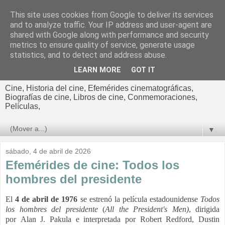
This site uses cookies from Google to deliver its services
El cultural
and to analyze traffic. Your IP address and user-agent are
shared with Google along with performance and security
cinematográfico de Jorge
metrics to ensure quality of service, generate usage
statistics, and to detect and address abuse.
Cano
LEARN MORE
GOT IT
Cine, Historia del cine, Efemérides cinematográficas,
Biografías de cine, Libros de cine, Conmemoraciones,
Películas,
▼
sábado, 4 de abril de 2026
Efemérides de cine: Todos los
hombres del presidente
El
4 de abril de 1976
se estrenó la película estadounidense
Todos
los hombres del presidente
(
All the President's Men)
, dirigida
por Alan J. Pakula e interpretada por
Robert Redford, Dustin