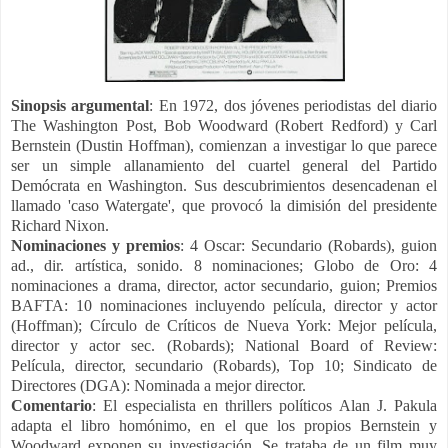
Sinopsis
argumental
: En 1972, dos jóvenes periodistas del diario
The Washington Post, Bob Woodward (Robert Redford) y Carl
Bernstein (Dustin Hoffman), comienzan a investigar lo que parece
ser un simple allanamiento del cuartel general del Partido
Demócrata en Washington. Sus descubrimientos desencadenan el
llamado 'caso Watergate', que provocó la dimisión del presidente
Richard Nixon.
Nominaciones y premios
: 4 Oscar: Secundario (Robards), guion
ad., dir. artística, sonido. 8 nominaciones; Globo de Oro: 4
nominaciones a drama, director, actor secundario, guion; Premios
BAFTA: 10 nominaciones incluyendo película, director y actor
(Hoffman); Círculo de Críticos de Nueva York: Mejor película,
director y actor sec. (Robards); National Board of Review:
Película, director, secundario (Robards), Top 10; Sindicato de
Directores (DGA): Nominada a mejor director.
Comentario
: El especialista en thrillers políticos Alan J. Pakula
adapta el libro homónimo, en el que los propios Bernstein y
Woodward exponen su investigación. Se trataba de un film muy