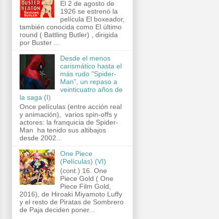
El 2 de agosto de
1926 se estrenó la
película El boxeador,
también conocida como El último
round ( Battling Butler) , dirigida
por Buster ...
Desde el menos
carismático hasta el
más rudo "Spider-
Man", un repaso a
veinticuatro años de
la saga (I)
Once películas (entre acción real
y animación), varios spin-offs y
actores: la franquicia de Spider-
Man ha tenido sus altibajos
desde 2002...
One Piece
(Películas) (VI)
(cont.) 16. One
Piece Gold ( One
Piece Film Gold,
2016), de Hiroaki Miyamoto Luffy
y el resto de Piratas de Sombrero
de Paja deciden poner...