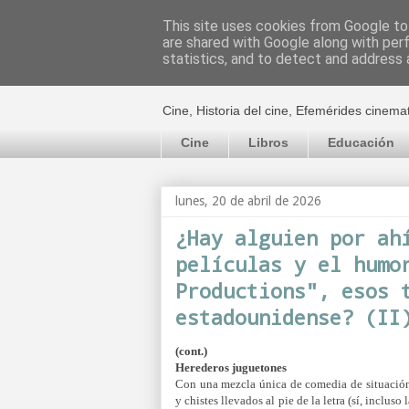
This site uses cookies from Google to 
are shared with Google along with per
El cultural c
statistics, and to detect and address 
Cine, Historia del cine, Efemérides cinema
Cine
Libros
Educación
lunes, 20 de abril de 2026
¿Hay alguien por ah
películas y el humo
Productions", esos 
estadounidense? (II
(cont.)
Herederos juguetones
Con una mezcla única de comedia de situación
y chistes llevados al pie de la letra (sí, incluso