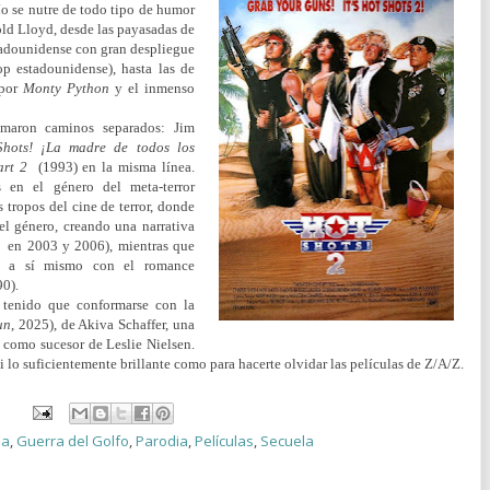
río se nutre de todo tipo de humor
ld Lloyd, desde las payasadas de
tadounidense con gran despliegue
op estadounidense), hasta las de
 por
Monty Python
y el inmenso
omaron caminos separados: Jim
Shots! ¡La madre de todos los
art 2
(1993) en la misma línea.
 en el género del meta-terror
tropos del cine de terror, donde
el género, creando una narrativa
4
en 2003 y 2006), mientras que
io a sí mismo con el romance
90).
n tenido que conformarse con la
un
, 2025), de Akiva Schaffer, una
como sucesor de Leslie Nielsen.
i lo suficientemente brillante como para hacerte olvidar las películas de Z/A/Z.
da
,
Guerra del Golfo
,
Parodia
,
Películas
,
Secuela