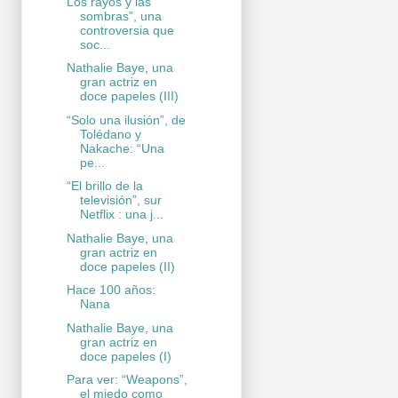
Los rayos y las
sombras”, una
controversia que
soc...
Nathalie Baye, una
gran actriz en
doce papeles (III)
“Solo una ilusión”, de
Tolédano y
Nakache: “Una
pe...
“El brillo de la
televisión”, sur
Netflix : una j...
Nathalie Baye, una
gran actriz en
doce papeles (II)
Hace 100 años:
Nana
Nathalie Baye, una
gran actriz en
doce papeles (I)
Para ver: “Weapons”,
el miedo como