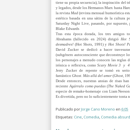
tiene su propia secuencia), la inspiración del t
y legados, desde los Hermanos Marx hasta Haro
la revista
Mad
(revista mensual humorística es
estético basada en una sátira de la cultura p
Saturday Night Live, pasando, por supuesto,
Blake Edwards
Tras esta época dorada, los tres amigos t
Abrahams (fallecido en 2024) dirigió
Hot 
desmadres!
(Hot Shots, 1991) y
Hot Shots! P
David Zucker se dedicó a hacer travesuras
(subgénero autoconsciente que deconstruye los 
los personajes a menudo conocen las reglas d
irónica o reflexiva, como
Scary Movie 3 y 
Jerry Zucker de repente se tomó en ser
fantástico
Ghost. Más allá del amor
(
Ghost
, 19
Desde entonces, nuestras ansias de risas ha
reciente
Agárralo como puedas
(
The Naked G
especie de remake-homenaje con Liam Neeson 
Es divertida, pero no lo suficientemente tonta n
Publicado por
Jorge Cano Moreno
en
6:05
Etiquetas:
Cine
,
Comedia
,
Comedia absur