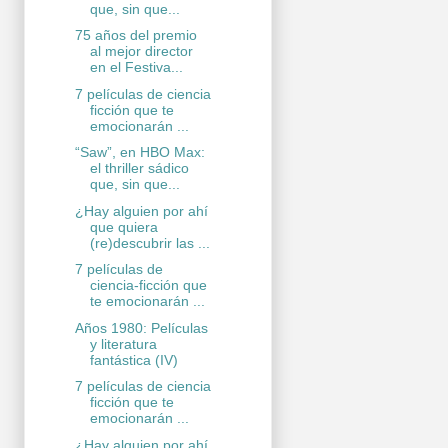
que, sin que...
75 años del premio
al mejor director
en el Festiva...
7 películas de ciencia
ficción que te
emocionarán ...
“Saw”, en HBO Max:
el thriller sádico
que, sin que...
¿Hay alguien por ahí
que quiera
(re)descubrir las ...
7 películas de
ciencia-ficción que
te emocionarán ...
Años 1980: Películas
y literatura
fantástica (IV)
7 películas de ciencia
ficción que te
emocionarán ...
¿Hay alguien por ahí