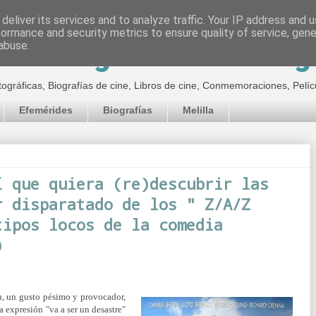
deliver its services and to analyze traffic. Your IP address and 
formance and security metrics to ensure quality of service, gen
inematográfico de Jor
abuse.
tográficas, Biografías de cine, Libros de cine, Conmemoraciones, Pelíc
Efemérides
Biografías
Melilla
í que quiera (re)descubrir las
r disparatado de los " Z/A/Z
tipos locos de la comedia
)
, un gusto pésimo y provocador,
 la expresión "va a ser un desastre"