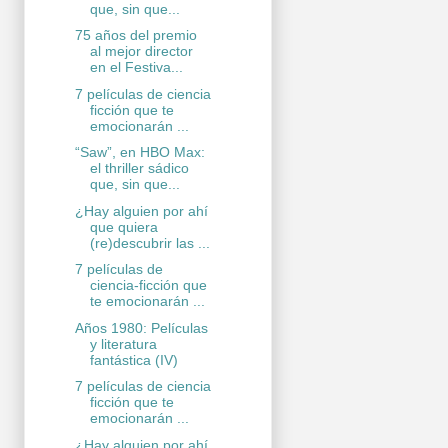
que, sin que...
75 años del premio
al mejor director
en el Festiva...
7 películas de ciencia
ficción que te
emocionarán ...
“Saw”, en HBO Max:
el thriller sádico
que, sin que...
¿Hay alguien por ahí
que quiera
(re)descubrir las ...
7 películas de
ciencia-ficción que
te emocionarán ...
Años 1980: Películas
y literatura
fantástica (IV)
7 películas de ciencia
ficción que te
emocionarán ...
¿Hay alguien por ahí