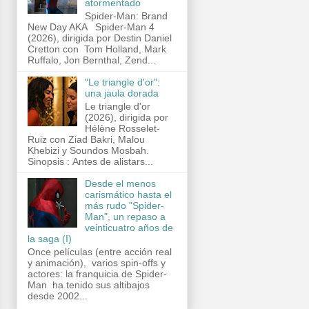
atormentado
Spider-Man: Brand
New Day AKA Spider-Man 4
(2026), dirigida por Destin Daniel
Cretton con Tom Holland, Mark
Ruffalo, Jon Bernthal, Zend...
"Le triangle d'or":
una jaula dorada
Le triangle d'or
(2026), dirigida por
Hélène Rosselet-
Ruiz con Ziad Bakri, Malou
Khebizi y Soundos Mosbah.
Sinopsis : Antes de alistars...
Desde el menos
carismático hasta el
más rudo "Spider-
Man", un repaso a
veinticuatro años de
la saga (I)
Once películas (entre acción real
y animación), varios spin-offs y
actores: la franquicia de Spider-
Man ha tenido sus altibajos
desde 2002...