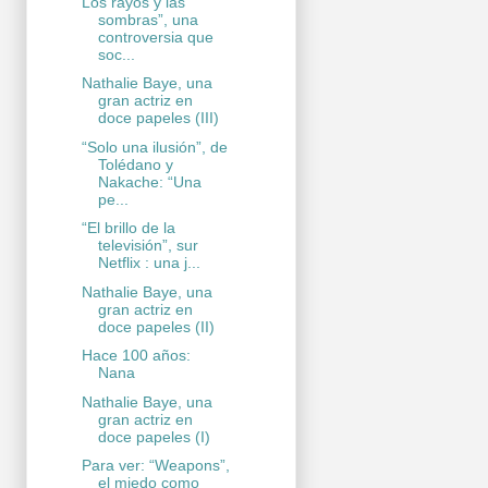
Los rayos y las
sombras”, una
controversia que
soc...
Nathalie Baye, una
gran actriz en
doce papeles (III)
“Solo una ilusión”, de
Tolédano y
Nakache: “Una
pe...
“El brillo de la
televisión”, sur
Netflix : una j...
Nathalie Baye, una
gran actriz en
doce papeles (II)
Hace 100 años:
Nana
Nathalie Baye, una
gran actriz en
doce papeles (I)
Para ver: “Weapons”,
el miedo como