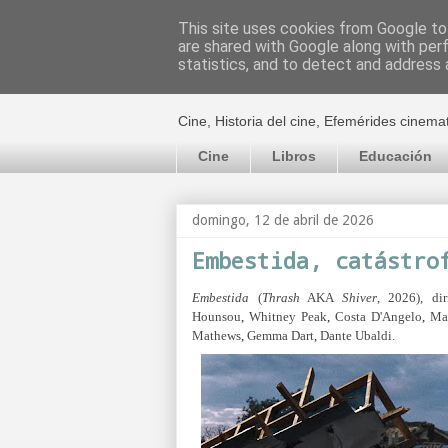
This site uses cookies from Google to 
are shared with Google along with per
El cultural c
statistics, and to detect and address 
Cine, Historia del cine, Efemérides cinema
Cine
Libros
Educación
domingo, 12 de abril de 2026
Embestida, catástro
Embestida
(
Thrash
AKA
Shiver
, 2026), di
Hounsou
,
Whitney Peak
,
Costa D'Angelo
,
Ma
Mathews
,
Gemma Dart
,
Dante Ubaldi.