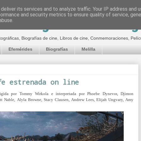
deliver its services and to analyze traffic. Your IP address and 
formance and security metrics to ensure quality of service, gen
inematográfico de Jor
abuse.
tográficas, Biografías de cine, Libros de cine, Conmemoraciones, Pelíc
Efemérides
Biografías
Melilla
fe estrenada on line
rigida por Tommy Wirkola e interpretada por
Phoebe Dynevor
,
Djimon
tt Nable
,
Alyla Browne
,
Stacy Clausen
,
Andrew Lees
,
Elijah Ungvary
,
Amy