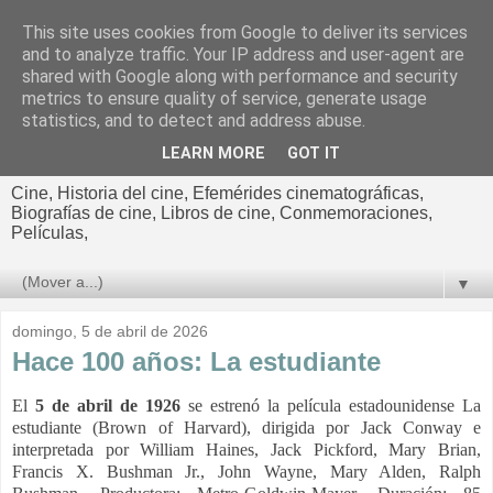
This site uses cookies from Google to deliver its services
El cultural
and to analyze traffic. Your IP address and user-agent are
shared with Google along with performance and security
cinematográfico de Jorge
metrics to ensure quality of service, generate usage
statistics, and to detect and address abuse.
Cano
LEARN MORE
GOT IT
Cine, Historia del cine, Efemérides cinematográficas,
Biografías de cine, Libros de cine, Conmemoraciones,
Películas,
▼
domingo, 5 de abril de 2026
Hace 100 años: La estudiante
El
5 de abril de 1926
se estrenó la película estadounidense La
estudiante (Brown of Harvard), dirigida por Jack Conway e
interpretada por
William Haines, Jack Pickford, Mary Brian,
Francis X. Bushman Jr., John Wayne, Mary Alden, Ralph