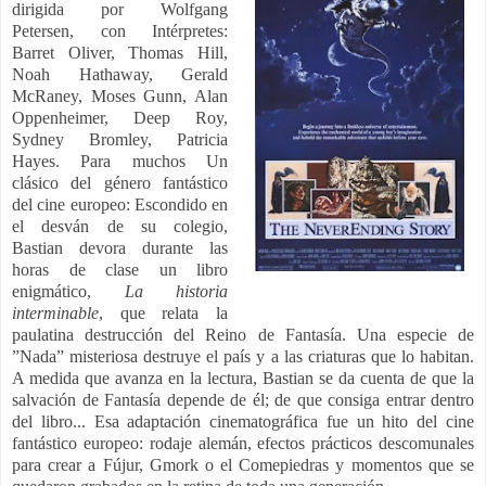
dirigida por Wolfgang
Petersen, con Intérpretes:
Barret Oliver, Thomas Hill,
Noah Hathaway, Gerald
McRaney, Moses Gunn, Alan
Oppenheimer, Deep Roy,
Sydney Bromley, Patricia
Hayes. Para muchos Un
clásico del género fantástico
del cine europeo:
Escondido en
el desván de su colegio,
Bastian devora durante las
horas de clase un libro
enigmático,
La historia
interminable
, que relata la
paulatina destrucción del Reino de Fantasía. Una especie de
”Nada” misteriosa destruye el país y a las criaturas que lo habitan.
A medida que avanza en la lectura, Bastian se da cuenta de que la
salvación de Fantasía depende de él; de que consiga entrar dentro
del libro...
Esa adaptación cinematográfica fue un hito del cine
fantástico europeo: rodaje alemán, efectos prácticos descomunales
para crear a Fújur, Gmork o el Comepiedras y momentos que se