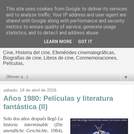
This site uses cookies from Google to deliver its services
El cultural
and to analyze traffic. Your IP address and user-agent are
shared with Google along with performance and security
cinematográfico de Jorge
metrics to ensure quality of service, generate usage
statistics, and to detect and address abuse.
Cano
LEARN MORE
GOT IT
Cine, Historia del cine, Efemérides cinematográficas,
Biografías de cine, Libros de cine, Conmemoraciones,
Películas,
▼
sábado, 18 de abril de 2026
Años 1980: Películas y literatura
fantástica (II)
Solo dos años después llegó
La
historia interminable
(
Die
unendliche Geschichte
, 1984),