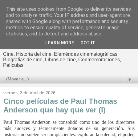
This site uses cookies from Google to deliver its services
El cultural
and to analyze traffic. Your IP address and user-agent are
shared with Google along with performance and security
cinematográfico de Jorge
metrics to ensure quality of service, generate usage
statistics, and to detect and address abuse.
Cano
LEARN MORE
GOT IT
Cine, Historia del cine, Efemérides cinematográficas,
Biografías de cine, Libros de cine, Conmemoraciones,
Películas,
▼
viernes, 3 de abril de 2026
Cinco películas de Paul Thomas
Anderson que hay que ver (I)
Paul Thomas Anderson se consolidó como uno de los directores
más audaces y técnicamente dotados de su generación. Sus
historias no suelen ser complacientes: exploran la soledad, el poder,