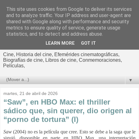
This site uses cookies from Google to deliver its services
El cultural
and to analyze traffic. Your IP address and user-agent are
shared with Google along with performance and security
cinematográfico de Jorge
metrics to ensure quality of service, generate usage
statistics, and to detect and address abuse.
Cano
LEARN MORE
GOT IT
Cine, Historia del cine, Efemérides cinematográficas,
Biografías de cine, Libros de cine, Conmemoraciones,
Películas,
▼
martes, 21 de abril de 2026
“Saw”, en HBO Max: el thriller
sádico que, sin querer, dio origen al
“porno de tortura” (I)
Saw
(2004) no es la película que cree. Esto se debe a la saga que le
siguió, disponible en parte en HBO Max, una interpretación