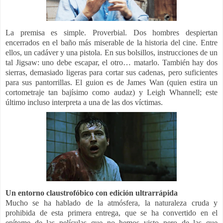
La premisa es simple. Proverbial. Dos hombres despiertan
encerrados en el baño más miserable de la historia del cine. Entre
ellos, un cadáver y una pistola. En sus bolsillos, instrucciones de un
tal Jigsaw: uno debe escapar, el otro… matarlo. También hay dos
sierras, demasiado ligeras para cortar sus cadenas, pero suficientes
para sus pantorrillas. El guion es de James Wan (quien estira un
cortometraje tan bajísimo como audaz) y Leigh Whannell; este
último incluso interpreta a una de las dos víctimas.
Un entorno claustrofóbico con edición ultrarrápida
Mucho se ha hablado de la atmósfera, la naturaleza cruda y
prohibida de esta primera entrega, que se ha convertido en el
epítome de las películas que no hemos visto pero de las que