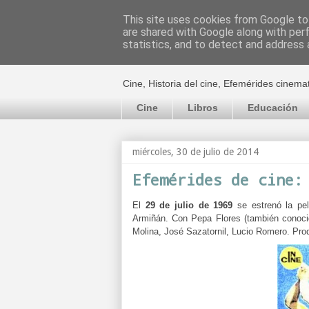
This site uses cookies from Google to 
are shared with Google along with per
El cultural c
statistics, and to detect and address 
Cine, Historia del cine, Efemérides cinema
Cine
Libros
Educación
miércoles, 30 de julio de 2014
Efemérides de cine:
El
29 de julio de 1969
se estrenó la pe
Armiñán. Con Pepa Flores (también conocida
Molina, José Sazatornil, Lucio Romero.
Pro