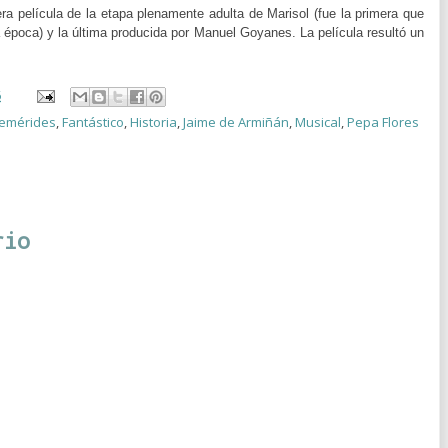
ra película de la etapa plenamente adulta de Marisol (fue la primera que
época) y la última producida por Manuel Goyanes. La película resultó un
6
emérides
,
Fantástico
,
Historia
,
Jaime de Armiñán
,
Musical
,
Pepa Flores
rio