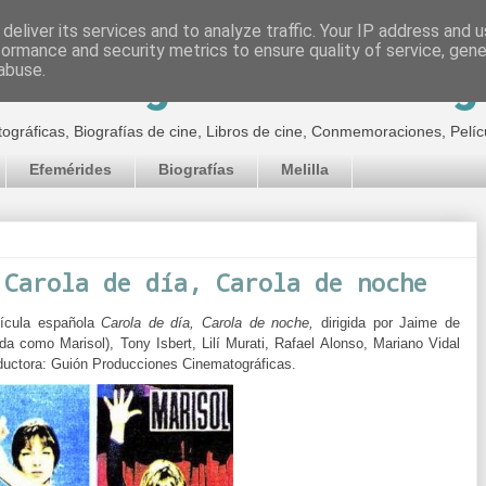
deliver its services and to analyze traffic. Your IP address and 
formance and security metrics to ensure quality of service, gen
inematográfico de Jor
abuse.
tográficas, Biografías de cine, Libros de cine, Conmemoraciones, Pelíc
Efemérides
Biografías
Melilla
 Carola de día, Carola de noche
lícula española
Carola de día, Carola de noche,
dirigida por Jaime de
 como Marisol), Tony Isbert, Lilí Murati, Rafael Alonso, Mariano Vidal
ductora:
Guión Producciones Cinematográficas.