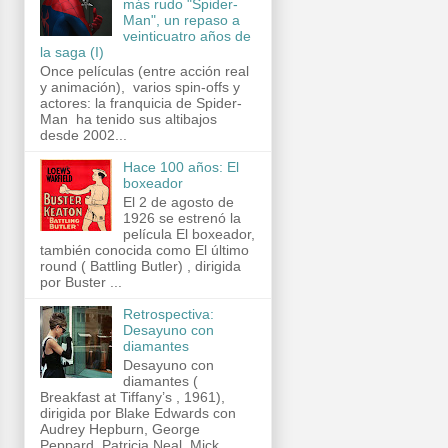
más rudo "Spider-
Man", un repaso a
veinticuatro años de
la saga (I)
Once películas (entre acción real
y animación), varios spin-offs y
actores: la franquicia de Spider-
Man ha tenido sus altibajos
desde 2002...
Hace 100 años: El
boxeador
El 2 de agosto de
1926 se estrenó la
película El boxeador,
también conocida como El último
round ( Battling Butler) , dirigida
por Buster ...
Retrospectiva:
Desayuno con
diamantes
Desayuno con
diamantes (
Breakfast at Tiffany’s , 1961),
dirigida por Blake Edwards con
Audrey Hepburn, George
Peppard, Patricia Neal, Mick...