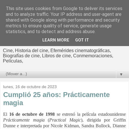
This site uses cookies from Google to deliver its services
El cultural
and to analyze traffic. Your IP address and user-agent are
shared with Google along with performance and security
cinematográfico de Jorge
metrics to ensure quality of service, generate usage
statistics, and to detect and address abuse.
Cano
LEARN MORE
GOT IT
Cine, Historia del cine, Efemérides cinematográficas,
Biografías de cine, Libros de cine, Conmemoraciones,
Películas,
▼
lunes, 16 de octubre de 2023
Cumplió 25 años: Prácticamente
magia
El
16 de octubre de 1998
se estrenó la película estadounidense
Prácticamente
magia
(
Practical
Magic
), dirigida por
Griffin
Dunne e interpretada por
Nicole Kidman, Sandra Bullock, Dianne