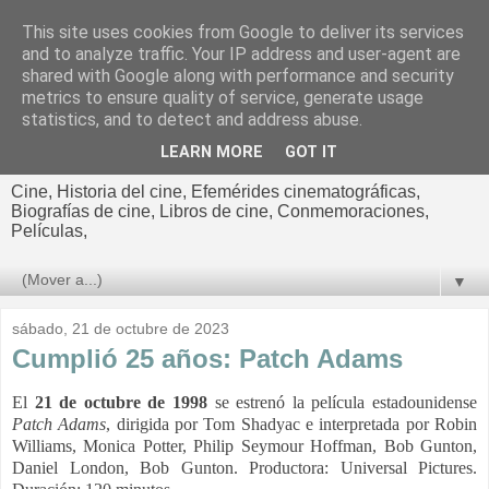
This site uses cookies from Google to deliver its services
El cultural
and to analyze traffic. Your IP address and user-agent are
shared with Google along with performance and security
cinematográfico de Jorge
metrics to ensure quality of service, generate usage
statistics, and to detect and address abuse.
Cano
LEARN MORE
GOT IT
Cine, Historia del cine, Efemérides cinematográficas,
Biografías de cine, Libros de cine, Conmemoraciones,
Películas,
▼
sábado, 21 de octubre de 2023
Cumplió 25 años: Patch Adams
El
21 de octubre de 1998
se estrenó la película estadounidense
Patch Adams
, dirigida por Tom Shadyac e interpretada por Robin
Williams, Monica Potter, Philip Seymour Hoffman, Bob Gunton,
Daniel London, Bob Gunton.
Productora: Universal Pictures.