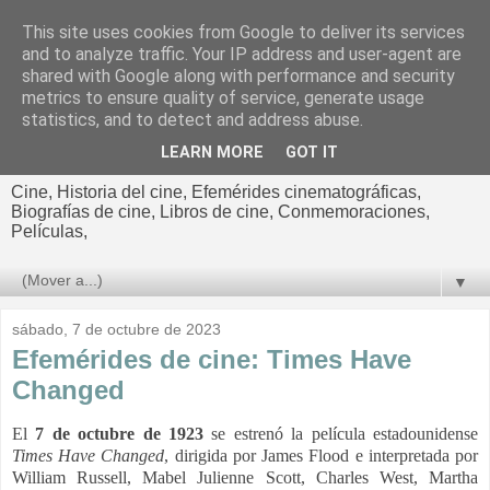
This site uses cookies from Google to deliver its services
El cultural
and to analyze traffic. Your IP address and user-agent are
shared with Google along with performance and security
cinematográfico de Jorge
metrics to ensure quality of service, generate usage
statistics, and to detect and address abuse.
Cano
LEARN MORE
GOT IT
Cine, Historia del cine, Efemérides cinematográficas,
Biografías de cine, Libros de cine, Conmemoraciones,
Películas,
▼
sábado, 7 de octubre de 2023
Efemérides de cine: Times Have
Changed
El
7 de octubre de 1923
se estrenó la película estadounidense
Times Have Changed
, dirigida por James Flood e interpretada por
William Russell, Mabel Julienne Scott, Charles West, Martha