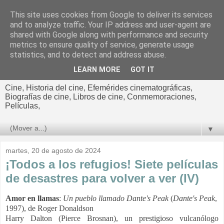
This site uses cookies from Google to deliver its services
El cultural
and to analyze traffic. Your IP address and user-agent are
shared with Google along with performance and security
cinematográfico de Jorge
metrics to ensure quality of service, generate usage
statistics, and to detect and address abuse.
Cano
LEARN MORE
GOT IT
Cine, Historia del cine, Efemérides cinematográficas,
Biografías de cine, Libros de cine, Conmemoraciones,
Películas,
▼
martes, 20 de agosto de 2024
¡Todos a los refugios! Siete películas
de desastres para volver a ver (IV)
Amor en llamas
:
Un pueblo llamado Dante's Peak
(
Dante's Peak
,
1997), de Roger Donaldson
Harry Dalton (Pierce Brosnan), un prestigioso vulcanólogo