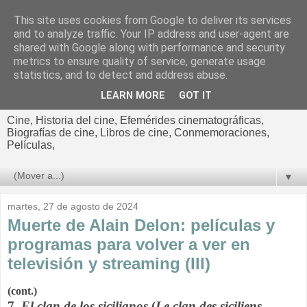
This site uses cookies from Google to deliver its services
El cultural
and to analyze traffic. Your IP address and user-agent are
shared with Google along with performance and security
cinematográfico de Jorge
metrics to ensure quality of service, generate usage
statistics, and to detect and address abuse.
Cano
LEARN MORE
GOT IT
Cine, Historia del cine, Efemérides cinematográficas,
Biografías de cine, Libros de cine, Conmemoraciones,
Películas,
▼
martes, 27 de agosto de 2024
Muerte de Alain Delon: películas y
programas para volver a ver en
televisión y streaming (III)
(cont.)
7.
El clan de los sicilianos
(
Le clan des siciliens
,