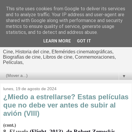
This site uses cookies from Google to deliver its services
El cultural
and to analyze traffic. Your IP address and user-agent are
shared with Google along with performance and security
cinematográfico de Jorge
metrics to ensure quality of service, generate usage
statistics, and to detect and address abuse.
Cano
LEARN MORE
GOT IT
Cine, Historia del cine, Efemérides cinematográficas,
Biografías de cine, Libros de cine, Conmemoraciones,
Películas,
▼
lunes, 19 de agosto de 2024
¿Miedo a estrellarse? Estas películas
que no debe ver antes de subir al
avión (VIII)
(cont.)
8.
El vuelo
(Flight, 2013), de Robert Zemeckis