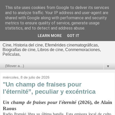
This site uses cookies from Google to deliver its services
El cultural
and to analyze traffic. Your IP address and user-agent are
shared with Google along with performance and security
cinematográfico de Jorge
metrics to ensure quality of service, generate usage
statistics, and to detect and address abuse.
Cano
LEARN MORE
GOT IT
Cine, Historia del cine, Efemérides cinematográficas,
Biografías de cine, Libros de cine, Conmemoraciones,
Películas,
▼
miércoles, 8 de julio de 2026
"Un champ de fraises pour
l'éternité”, peculiar y excéntrica
Un champ de fraises pour l'éternité
(2026), de Alain
Raous
Radio Pomski libra su última batalla. Esta emisora ​​local de culto,