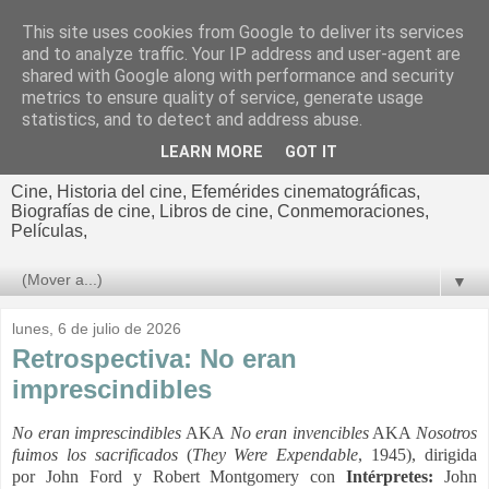
This site uses cookies from Google to deliver its services
El cultural
and to analyze traffic. Your IP address and user-agent are
shared with Google along with performance and security
cinematográfico de Jorge
metrics to ensure quality of service, generate usage
statistics, and to detect and address abuse.
Cano
LEARN MORE
GOT IT
Cine, Historia del cine, Efemérides cinematográficas,
Biografías de cine, Libros de cine, Conmemoraciones,
Películas,
▼
lunes, 6 de julio de 2026
Retrospectiva: No eran
imprescindibles
No eran imprescindibles
AKA
No eran invencibles
AKA
Nosotros
fuimos los sacrificados
(
They Were Expendable
, 1945), dirigida
por John Ford y Robert Montgomery con
Intérpretes:
John