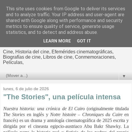
This site uses cookies from Google to deliver its services
El cultural
and to analyze traffic. Your IP address and user-agent are
shared with Google along with performance and security
cinematográfico de Jorge
metrics to ensure quality of service, generate usage
statistics, and to detect and address abuse.
Cano
LEARN MORE
GOT IT
Cine, Historia del cine, Efemérides cinematográficas,
Biografías de cine, Libros de cine, Conmemoraciones,
Películas,
▼
lunes, 6 de julio de 2026
"The Stories", una película intensa
Nuestra historia: una crónica de El Cairo
(originalmente titulada
The Stories
en inglés y
Notre histoire – Chroniques du Caire
en
francés) es un drama y antología cinematográfica de 2025 escrita y
dirigida por el cineasta egipcio-austriaco Abu Bakr Shawky. La