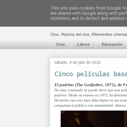
This site uses cookies from Google to 
are shared with Google along with per
El cultural c
statistics, and to detect and address 
Cine, Historia del cine, Efemérides cinema
Cine
Libros
Educación
sábado, 4 de julio de 2026
Cinco películas bas
El padrino
(
The Godfather
, 1972), de 
No muy a menudo se puede decir que una pelíc
padrino
. Desde su estreno en 1972, ha determin
De hecho, tan solo hace falta fijarse en sus no
conquistar al público con unanimidad: obtuvo di