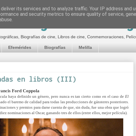
deliver its services and to analyze traffic. Your IP address and 
formance and security metrics to ensure quality of service, gen
inematográfico de Jor
abuse.
tográficas, Biografías de cine, Libros de cine, Conmemoraciones, Pelíc
Efemérides
Biografías
Melilla
adas en libros (III)
Francis Ford Coppola
ula haya definido un género, pero nunca es tan cierto como en el caso de
El
ado el baremo de calidad para todas las producciones de gánsteres posteriores.
minaciones y premios para darse cuenta de que, sin duda, fue una obra que logró
ez nominaciones al Oscar, ganando tres de ellos (entre ellos, mejor película).