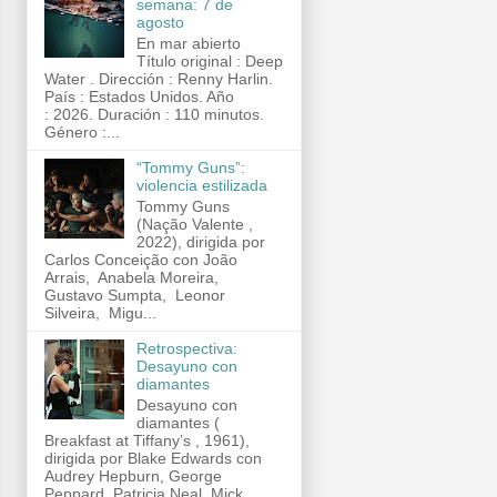
semana: 7 de
agosto
En mar abierto
Título original : Deep
Water . Dirección : Renny Harlin.
País : Estados Unidos. Año
: 2026. Duración : 110 minutos.
Género :...
“Tommy Guns”:
violencia estilizada
Tommy Guns
(Nação Valente ,
2022), dirigida por
Carlos Conceição con João
Arrais, Anabela Moreira,
Gustavo Sumpta, Leonor
Silveira, Migu...
Retrospectiva:
Desayuno con
diamantes
Desayuno con
diamantes (
Breakfast at Tiffany’s , 1961),
dirigida por Blake Edwards con
Audrey Hepburn, George
Peppard, Patricia Neal, Mick...