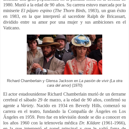
1980. Murió a la edad de 90 años.
Su carrera estuvo marcada por la
miniserie
El pájaro espino
(
The Thorn Birds
, 1983
)
, un gran éxito
en 1983, en la que interpretó al sacerdote Ralph de Bricassart,
dividido entre su amor por una mujer y sus ambiciones en el
Vaticano.
Richard Chamberlain y Glensa Jackson en
La pasión de vivir (La otra
cara del amor)
(1970)
El actor estadounidense Richard Chamberlain murió de un derrame
cerebral el sábado 29 de marzo, a la edad de 90 años, confirmó su
agente a
Variety
. Nacido en 1934 en Beverly Hills, comenzó su
carrera en el teatro, fundando la Compañía de Ángeles en Los
Ángeles en 1959. Pero fue en televisión donde se dio a conocer en
los años 1960 con la telenovela médica
Dr. Kildare
(1961-1966),
en la que interpretó el papel principal y que le valió fama de