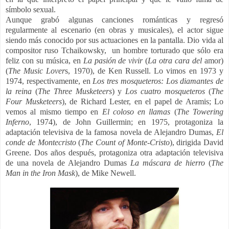
símbolo sexual.
Aunque grabó algunas canciones románticas y regresó
regularmente al escenario (en obras y musicales), el actor sigue
siendo más conocido por sus actuaciones en la pantalla. Dio vida al
compositor ruso Tchaikowsky, un hombre torturado que sólo era
feliz con su música, en
La pasión de vivir
(
La otra cara del
amor)
(
The Music Lover
s, 1970), de Ken Russell. Lo vimos en 1973 y
1974, respectivamente, en
Los tres mosqueteros: Los diamantes de
la reina
(
The Three Musketeers
) y
Los cuatro mosqueteros
(
The
Four Musketeers
), de Richard Lester, en el papel de Aramis; Lo
vemos al mismo tiempo en
El coloso en llamas
(
The Towering
Inferno
, 1974), de John Guillermin; en 1975, protagoniza la
adaptación televisiva de la famosa novela de Alejandro Dumas,
El
conde de Montecristo
(
The Count of Monte-Cristo
), dirigida David
Greene. Dos años después, protagoniza otra adaptación televisiva
de una novela de Alejandro Dumas
La máscara de hierro
(
The
Man in the Iron Mask
), de Mike Newell.