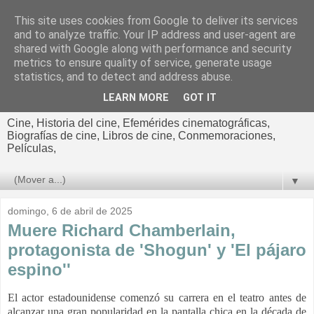
This site uses cookies from Google to deliver its services
El cultural
and to analyze traffic. Your IP address and user-agent are
shared with Google along with performance and security
cinematográfico de Jorge
metrics to ensure quality of service, generate usage
statistics, and to detect and address abuse.
Cano
LEARN MORE
GOT IT
Cine, Historia del cine, Efemérides cinematográficas,
Biografías de cine, Libros de cine, Conmemoraciones,
Películas,
▼
domingo, 6 de abril de 2025
Muere Richard Chamberlain,
protagonista de 'Shogun' y 'El pájaro
espino''
El actor estadounidense comenzó su carrera en el teatro antes de
alcanzar una gran popularidad en la pantalla chica en la década de