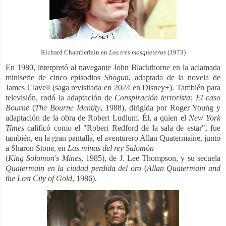
Richard Chamberlain en
Los tres mosqueteros
(1973)
En 1980, interpretó al navegante John Blackthorne en la aclamada
miniserie de cinco episodios
Shōgun
, adaptada de la novela de
James Clavell (saga revisitada en 2024 en Disney+). También para
televisión, rodó la adaptación de
Conspiración terrorista: El caso
Bourne
(
The Bourne Identity
, 1988), dirigida por Roger Young y
adaptación de la obra de Robert Ludlum. Él, a quien el
New York
Times
calificó como el "Robert Redford de la sala de estar", fue
también, en la gran pantalla, el aventurero Allan Quatermaine, junto
a Sharon Stone, en
Las minas del rey Salomón
(
King Solomon's Mines
, 1985), de J. Lee Thompson, y su secuela
Quatermain en la ciudad perdida del oro
(
Allan Quatermain and
the Lost City of Gold
, 1986).