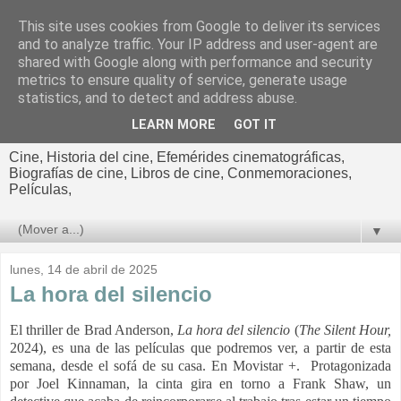
This site uses cookies from Google to deliver its services
El cultural
and to analyze traffic. Your IP address and user-agent are
shared with Google along with performance and security
cinematográfico de Jorge
metrics to ensure quality of service, generate usage
statistics, and to detect and address abuse.
Cano
LEARN MORE
GOT IT
Cine, Historia del cine, Efemérides cinematográficas,
Biografías de cine, Libros de cine, Conmemoraciones,
Películas,
▼
lunes, 14 de abril de 2025
La hora del silencio
El thriller de Brad Anderson,
La hora del silencio
(
The Silent Hour,
2024
), es una de las películas que podremos ver, a partir de esta
semana, desde el sofá de su casa. En Movistar +.
Protagonizada
por Joel Kinnaman, la cinta gira en torno a Frank Shaw, un