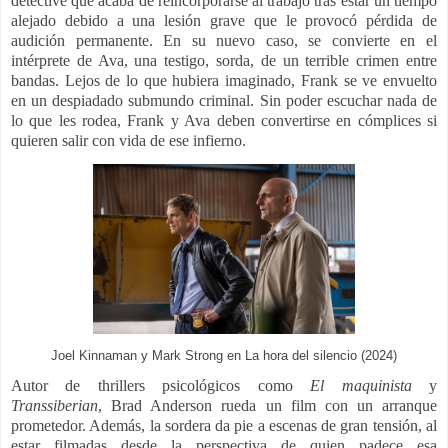
detective que acaba de reincorporarse al trabajo tras estar un tiempo
alejado debido a una lesión grave que le provocó pérdida de
audición permanente. En su nuevo caso, se convierte en el
intérprete de Ava, una testigo, sorda, de un terrible crimen entre
bandas. Lejos de lo que hubiera imaginado, Frank se ve envuelto
en un despiadado submundo criminal. Sin poder escuchar nada de
lo que les rodea, Frank y Ava deben convertirse en cómplices si
quieren salir con vida de ese infierno.
Joel Kinnaman y Mark Strong en La hora del silencio (2024)
Autor de thrillers psicológicos como
El maquinista
y
Transsiberian
, Brad Anderson rueda un film con un arranque
prometedor. Además, la sordera da pie a escenas de gran tensión, al
estar filmadas desde la perspectiva de quien padece esa