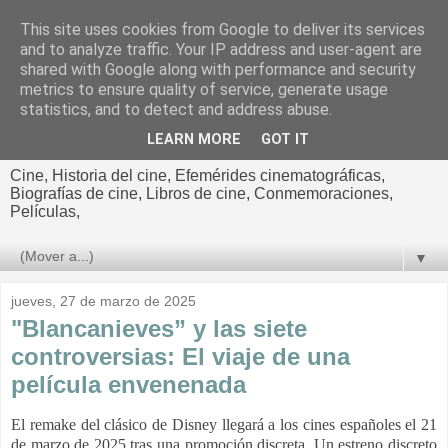
This site uses cookies from Google to deliver its services
El cultural
and to analyze traffic. Your IP address and user-agent are
shared with Google along with performance and security
cinematográfico de Jorge
metrics to ensure quality of service, generate usage
statistics, and to detect and address abuse.
Cano
LEARN MORE
GOT IT
Cine, Historia del cine, Efemérides cinematográficas,
Biografías de cine, Libros de cine, Conmemoraciones,
Películas,
▼
jueves, 27 de marzo de 2025
"Blancanieves” y las siete
controversias: El viaje de una
película envenenada
El remake del clásico de Disney llegará a los cines españoles el 21
de marzo de 2025 tras una promoción discreta. Un estreno discreto