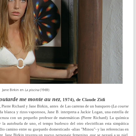
Jane Birkin en
La piscina
(1969)
outarde me monte au nez
, 1974), de Claude Zidi
 Pierre Richard y Jane Birkin, antes de Las carreras de un banquero (
La course
 blanca y rizos vaporosos, Jane B. interpreta a Jackie Logan, una estrella de
e cruza con un pequeño profesor de matemáticas (Pierre Richard). La química
y la autoburla de uno, el tempo burlesco del otro electrifican esta simpática
dio camino entre su guepardo domesticado -alias "Minou"- y las referencias en
rg, Jane Birkin inventa un nuevo personaje femenino, que se pegará a su piel,