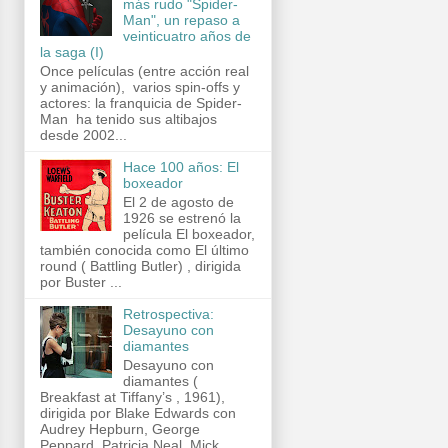
más rudo "Spider-
Man", un repaso a
veinticuatro años de
la saga (I)
Once películas (entre acción real
y animación), varios spin-offs y
actores: la franquicia de Spider-
Man ha tenido sus altibajos
desde 2002...
Hace 100 años: El
boxeador
El 2 de agosto de
1926 se estrenó la
película El boxeador,
también conocida como El último
round ( Battling Butler) , dirigida
por Buster ...
Retrospectiva:
Desayuno con
diamantes
Desayuno con
diamantes (
Breakfast at Tiffany’s , 1961),
dirigida por Blake Edwards con
Audrey Hepburn, George
Peppard, Patricia Neal, Mick...