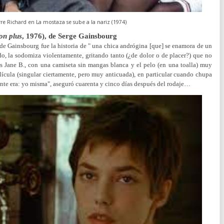
rre Richard en La mostaza se sube a la nariz (1974)
on plus
, 1976), de Serge Gainsbourg
de Gainsbourg fue la historia de " una chica andrógina [que] se enamora de un
, la sodomiza violentamente, gritando tanto (¿de dolor o de placer?) que no
s Jane B., con una camiseta sin mangas blanca y el pelo (en una toalla) muy
lícula (singular ciertamente, pero muy anticuada), en particular cuando chupa
nte era: yo misma", aseguró cuarenta y cinco días después del rodaje…