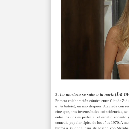
La m
3.
La mostaza se sube a la nariz
(
Primera colaboración cómica entre Claude Zidi,
à l'échalote
)
,
un año después. Ataviada con seda
cine que, tras inverosímiles coincidencias, s
entre los dos es perfecta: el esbelto encanto 
comedia popular típica de los años 1970. A me
broma a
El ángel azul
, de Joseph von Sternbe