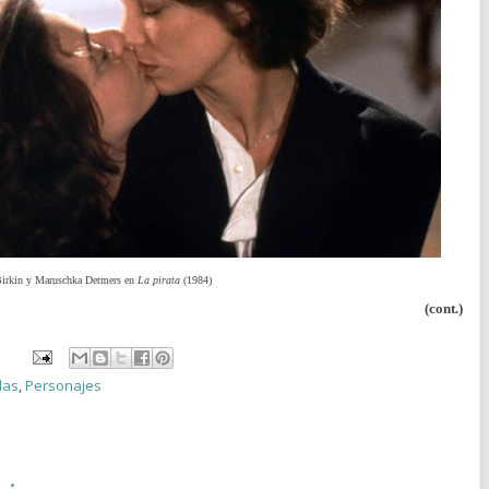
Birkin y Maruschka Detmers en
La pirata
(1984)
(cont.)
las
,
Personajes