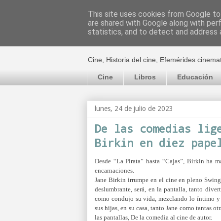
This site uses cookies from Google to 
are shared with Google along with per
El cultural c
statistics, and to detect and address 
Cine, Historia del cine, Efemérides cinema
Cine
Libros
Educación
lunes, 24 de julio de 2023
De las comedias lig
Birkin en diez pape
Desde “La Pirata” hasta “Cajas”, Birkin ha ma
encarnaciones.
Jane Birkin irrumpe en el cine en pleno Swin
deslumbrante, será, en la pantalla, tanto div
como condujo su vida, mezclando lo íntimo y 
sus hijas, en su casa, tanto Jane como tantas o
las pantallas, De la comedia al cine de autor.