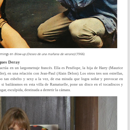
mmings en
Blow-up (Deseo de una mañana de verano)
(1966)
cques Deray
 actúa en un largometraje francés. Ella es Penélope, la hija de Harry (Maurice
), en una relación con Jean-Paul (Alain Delon). Los otros tres son estrellas,
po tan esbelto y sexy a la vez, de esa mirada que logra soñar y provocar en
si bailáramos en esta villa de Ramatuelle, pone un disco en el tocadiscos y
ugar, esculpida, destinada a derretir la cámara.