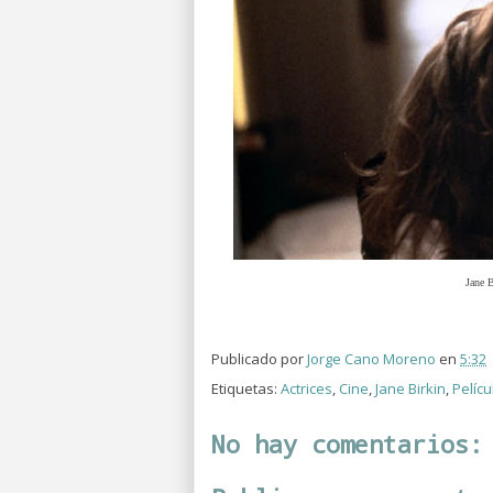
Jane 
Publicado por
Jorge Cano Moreno
en
5:32
Etiquetas:
Actrices
,
Cine
,
Jane Birkin
,
Pelícu
No hay comentarios: