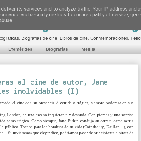
deliver its services and to analyze traffic. Your IP address and 
formance and security metrics to ensure quality of service, gen
inematográfico de Jor
abuse.
tográficas, Biografías de cine, Libros de cine, Conmemoraciones, Pelíc
Efemérides
Biografías
Melilla
eras al cine de autor, Jane
les inolvidables (I)
rcado el cine con su presencia divertida o trágica, siempre poderosa en sus
ging London, en una escena inquietante y desnuda. Con piernas y una sonrisa
ertida como trágica. Como siempre, Jane Birkin condujo su carrera como actriz
lo público. Tocaba para los hombres de su vida (Gainsbourg, Doillon…), con
tras… Si tuviéramos que elegir diez, podríamos pasar de principiante a pirata de