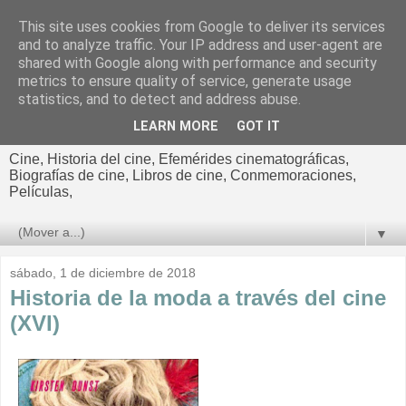
This site uses cookies from Google to deliver its services
El cultural
and to analyze traffic. Your IP address and user-agent are
shared with Google along with performance and security
cinematográfico de Jorge
metrics to ensure quality of service, generate usage
statistics, and to detect and address abuse.
Cano
LEARN MORE
GOT IT
Cine, Historia del cine, Efemérides cinematográficas,
Biografías de cine, Libros de cine, Conmemoraciones,
Películas,
▼
sábado, 1 de diciembre de 2018
Historia de la moda a través del cine
(XVI)