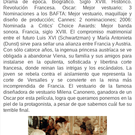
Drama de época. Biográfico. Siglo XVIII. Histórico.
Revolución Francesa.
Oscar: Mejor vestuario;
3
Nominaciones a los BAFTA: Mejor vestuario, maquillaje y
diseño de producción;
Cannes: 2 nominaciones;
2006:
Nominada a Critics' Choice Awards: Mejor banda
sonora.
Francia, siglo XVIII. El compromiso matrimonial
entre el futuro Luis XVI (Schwartzman) y María Antonieta
(Dunst) sirve para sellar una alianza entre Francia y Austria.
Con sólo catorce años, la ingenua princesa austríaca se ve
obligada a abandonar Viena, su familia y sus amigos para
instalarse en la opulenta, sofisticada y libertina corte
francesa, donde reinan las intrigas y los escándalos. La
joven se rebela contra el aislamiento que representa la
corte de Versalles y se convierte en la reina más
incomprendida de Francia.
El vestuario de la famosa
diseñadora de vestuario Milena Canonero, ganadora de un
Oscar por esta película, logra que queramos ponernos en la
piel de la protagonista, a pesar de que sabemos cuál fue su
terrible final.