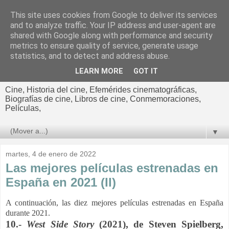
This site uses cookies from Google to deliver its services
El cultural
and to analyze traffic. Your IP address and user-agent are
shared with Google along with performance and security
cinematográfico de Jorge
metrics to ensure quality of service, generate usage
statistics, and to detect and address abuse.
Cano
LEARN MORE
GOT IT
Cine, Historia del cine, Efemérides cinematográficas,
Biografías de cine, Libros de cine, Conmemoraciones,
Películas,
▼
martes, 4 de enero de 2022
Las mejores películas estrenadas en
España en 2021 (II)
A continuación, las diez mejores películas estrenadas en España
durante 2021.
10.-
West Side Story
(2021), de Steven Spielberg,