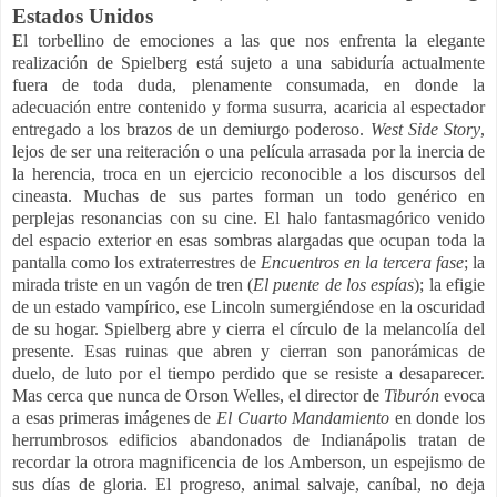
Estados Unidos
El torbellino de emociones a las que nos enfrenta la elegante
realización de Spielberg está sujeto a una sabiduría actualmente
fuera de toda duda, plenamente consumada, en donde la
adecuación entre contenido y forma susurra, acaricia al espectador
entregado a los brazos de un demiurgo poderoso.
West Side Story
,
lejos de ser una reiteración o una película arrasada por la inercia de
la herencia, troca en un ejercicio reconocible a los discursos del
cineasta. Muchas de sus partes forman un todo genérico en
perplejas resonancias con su cine. El halo fantasmagórico venido
del espacio exterior en esas sombras alargadas que ocupan toda la
pantalla como los extraterrestres de
Encuentros en la tercera fase
; la
mirada triste en un vagón de tren (
El puente de los espías
); la efigie
de un estado vampírico, ese Lincoln sumergiéndose en la oscuridad
de su hogar. Spielberg abre y cierra el círculo de la melancolía del
presente. Esas ruinas que abren y cierran son panorámicas de
duelo, de luto por el tiempo perdido que se resiste a desaparecer.
Mas cerca que nunca de Orson Welles, el director de
Tiburón
evoca
a esas primeras imágenes de
El Cuarto Mandamiento
en donde los
herrumbrosos edificios abandonados de Indianápolis tratan de
recordar la otrora magnificencia de los Amberson, un espejismo de
sus días de gloria. El progreso, animal salvaje, caníbal, no deja