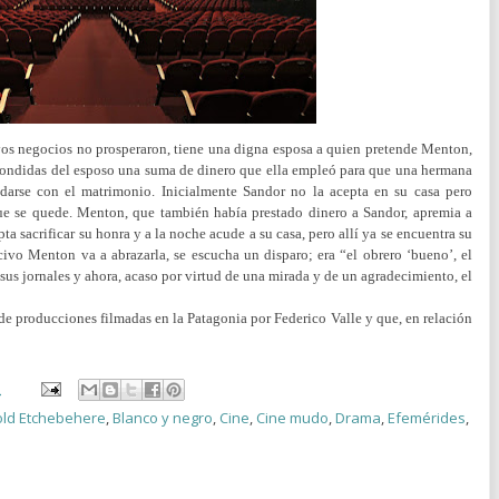
yos negocios no prosperaron, tiene una digna esposa a quien pretende Menton,
escondidas del esposo una suma de dinero que ella empleó para que una hermana
pedarse con el matrimonio. Inicialmente Sandor no la acepta en su casa pero
que se quede.
Menton, que también había prestado dinero a Sandor, apremia a
a sacrificar su honra y a la noche acude a su casa, pero allí ya se encuentra su
civo Menton va a abrazarla, se escucha un disparo; era “el obrero ‘bueno’, el
sus jornales y ahora, acaso por virtud de una mirada y de un agradecimiento, el
 de producciones filmadas en la Patagonia por Federico Valle y que, en relación
5
old Etchebehere
,
Blanco y negro
,
Cine
,
Cine mudo
,
Drama
,
Efemérides
,