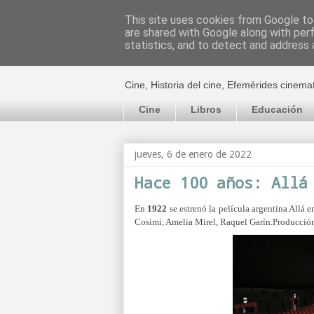
This site uses cookies from Google to 
are shared with Google along with per
El cultural c
statistics, and to detect and address 
Cine, Historia del cine, Efemérides cinema
Cine
Libros
Educación
jueves, 6 de enero de 2022
Hace 100 años: Allá
En
1922
se estrenó la película argentina Allá e
Cosimi, Amelia Mirel, Raquel Garín.
Producció