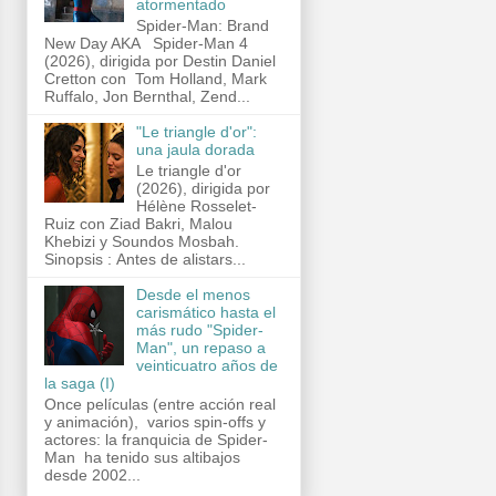
atormentado
Spider-Man: Brand
New Day AKA Spider-Man 4
(2026), dirigida por Destin Daniel
Cretton con Tom Holland, Mark
Ruffalo, Jon Bernthal, Zend...
"Le triangle d'or":
una jaula dorada
Le triangle d'or
(2026), dirigida por
Hélène Rosselet-
Ruiz con Ziad Bakri, Malou
Khebizi y Soundos Mosbah.
Sinopsis : Antes de alistars...
Desde el menos
carismático hasta el
más rudo "Spider-
Man", un repaso a
veinticuatro años de
la saga (I)
Once películas (entre acción real
y animación), varios spin-offs y
actores: la franquicia de Spider-
Man ha tenido sus altibajos
desde 2002...