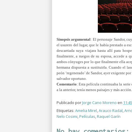
Sinopsis
argumental
: El personaje Sandor, cu
el usurero del lugar, que le había prestado a 
descarriada suya viajara hasta allí para hos
finalmente, a ruegos de su esposa, accede a 
ambos cónyuges por lo que finalmente ella acept
hermana dispuesta a sustituirla. Cuando el las
peón ‘regenerado’ de Sandor, ayer exigente por 
salvador oportuno.
Comentario
: E
sta película continuaba la serie
a la anterior, tenía menos paisajes y más acción.
Publicado por
Jorge Cano Moreno
en
11:4
Etiquetas:
Amelia Mirel
,
Arauco Radal
,
Arn
Nelo Cosimi
,
Películas
,
Raquel Garín
No hay comentarios: