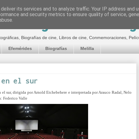
deliver its services and to analyze traffic. Your IP address and 
formance and security metrics to ensure quality of service, gen
inematográfico de Jor
abuse.
tográficas, Biografías de cine, Libros de cine, Conmemoraciones, Pelíc
Efemérides
Biografías
Melilla
 en el sur
n el sur, dirigida por Arnold Etchebehere e interpretada por Arauco Radal, Nelo
n:
Federico Valle