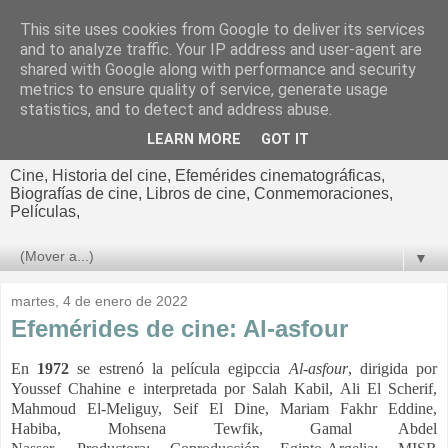
This site uses cookies from Google to deliver its services
El cultural
and to analyze traffic. Your IP address and user-agent are
shared with Google along with performance and security
cinematográfico de Jorge
metrics to ensure quality of service, generate usage
statistics, and to detect and address abuse.
Cano
LEARN MORE
GOT IT
Cine, Historia del cine, Efemérides cinematográficas,
Biografías de cine, Libros de cine, Conmemoraciones,
Películas,
▼
martes, 4 de enero de 2022
Efemérides de cine: Al-asfour
En
1972
se estrenó la película egipccia
Al-asfour
, dirigida por
Youssef Chahine e interpretada por Salah Kabil, Ali El Scherif,
Mahmoud El-Meliguy, Seif El Dine, Mariam Fakhr Eddine,
Habiba, Mohsena Tewfik, Gamal Abdel