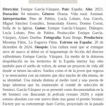
Dirección
: Enrique García-Vázquez.
País
: España.
Año
: 2023.
Duración
: 84 minutos.
Género
: Drama. Vida rural. Amistad.
Interpretación
: Pino de Pablos, Lucía Lobato, Ana Garcés,
Miguel Sánchez González, Inmaculada Alonso, Donino Corral,
Sofía de la Iglesia.
Guion
: Enrique García-Vázquez. Diálogos:
Lucía Lobato, Pino de Pablos. Producción: Enrique García-
Vázquez, Arturo Dueñas.
Fotografía
: Karu Borge.
Productora
:
Moraleja Films, La Esgueva Films.
Estreno en España
: 20 de
diciembre de 2024.
Sinopsis
: Una cultura rural que se extingue
sirve de marco al debut en el largometraje de ficción del director
vallisoletano Enrique García- Vázquez. En medio de la dolorosa
despoblación en los territorios de la España interior hay sitio
también para el sueño de volver, de armar un proyecto de vida allí
donde se tienen las raíces. Sueños como el de la joven que regresa
y se reencuentra con un entorno que dice mucho de ella misma, de
su identidad. Una mirada distinta al medio rural y una puesta de
largo talentosa que ha enamorado al comité de selección de
Seminci. García-Vázquez ya se presentó como documentalista en la
66 Seminci con
Buscando la película
(verano 2020) y repite
estreno absoluto con este nuevo título tras ganar el premio Seminci
Factory por su cortometraje
Juan Carlos,
proyectado en la pasada