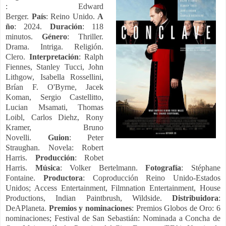
: Edward
Berger.
País
: Reino Unido.
A
ño
: 2024.
Duración
: 118
minutos.
Género
: Thriller.
Drama. Intriga. Religión.
Clero.
Interpretación
:
Ralph
Fiennes, Stanley Tucci, John
Lithgow, Isabella Rossellini,
Brían F. O'Byrne, Jacek
Koman, Sergio Castellitto,
Lucian Msamati, Thomas
Loibl, Carlos Diehz, Rony
Kramer, Bruno
Novelli.
Guion
: Peter
Straughan. Novela: Robert
Harris.
Producción
: Robet
Harris.
Música
: Volker Bertelmann.
Fotografía
: Stéphane
Fontaine.
Productora
: Coproducción Reino Unido-Estados
Unidos; Access Entertainment, Filmnation Entertainment, House
Productions, Indian Paintbrush, Wildside.
Distribuidora
:
DeAPlaneta.
Premios y
nominaciones
: Premios Globos de Oro: 6
nominaciones; Festival de San Sebastián: Nominada a Concha de