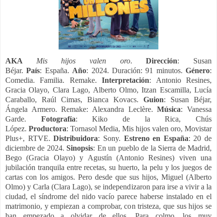
AKA
Mis hijos valen oro
.
Dirección
:
Susan
Béjar.
País
:
España.
Año
: 2024. Duración: 91 minutos.
Género
:
Comedia. Familia. Remake.
Interpretación
: Antonio Resines,
Gracia Olayo, Clara Lago, Alberto Olmo, Itzan Escamilla, Lucía
Caraballo, Raúl Cimas, Bianca Kovacs.
Guion
:
Susan Béjar,
Ángela Armero. Remake: Alexandra Leclère.
Música
:
Vanessa
Garde.
Fotografía
:
Kiko de la Rica, Chús
López.
Productora
:
Tornasol Media, Mis hijos valen oro, Movistar
Plus+, RTVE.
Distribuidora
: Sony.
Estreno en España
: 20 de
diciembre de 2024.
Sinopsis
:
En un pueblo de la Sierra de Madrid,
Bego (Gracia Olayo) y Agustín (Antonio Resines) viven una
jubilación tranquila entre recetas, su huerto, la pelu y los juegos de
cartas con los amigos. Pero desde que sus hijos, Miguel (Alberto
Olmo) y Carla (Clara Lago), se independizaron para irse a vivir a la
ciudad, el síndrome del nido vacío parece haberse instalado en el
matrimonio, y empiezan a comprobar, con tristeza, que sus hijos se
han empezado a olvidar de ellos. Para colmo, los muy