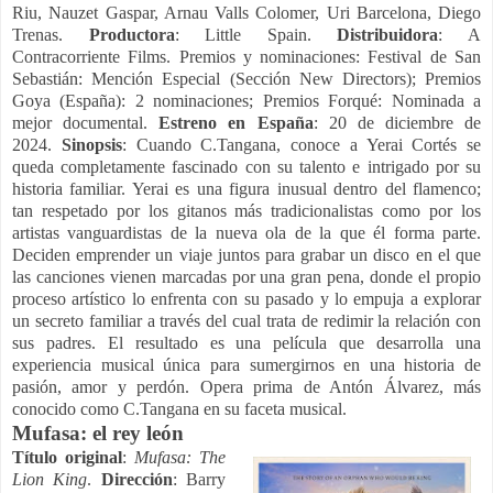
Riu, Nauzet Gaspar, Arnau Valls Colomer, Uri Barcelona, Diego
Trenas.
Productora
: Little Spain.
Distribuidora
: A
Contracorriente Films. Premios y nominaciones: Festival de San
Sebastián: Mención Especial (Sección New Directors); Premios
Goya (España): 2 nominaciones; Premios Forqué: Nominada a
mejor documental.
Estreno en España
: 20 de diciembre de
2024.
Sinopsis
: Cuando C.Tangana, conoce a Yerai Cortés se
queda completamente fascinado con su talento e intrigado por su
historia familiar. Yerai es una figura inusual dentro del flamenco;
tan respetado por los gitanos más tradicionalistas como por los
artistas vanguardistas de la nueva ola de la que él forma parte.
Deciden emprender un viaje juntos para grabar un disco en el que
las canciones vienen marcadas por una gran pena, donde el propio
proceso artístico lo enfrenta con su pasado y lo empuja a explorar
un secreto familiar a través del cual trata de redimir la relación con
sus padres. El resultado es una película que desarrolla una
experiencia musical única para sumergirnos en una historia de
pasión, amor y perdón.
Opera prima de Antón Álvarez, más
conocido como C.Tangana en su faceta musical.
Mufasa: el rey león
Título original
:
Mufasa: The
Lion King
.
Dirección
: Barry