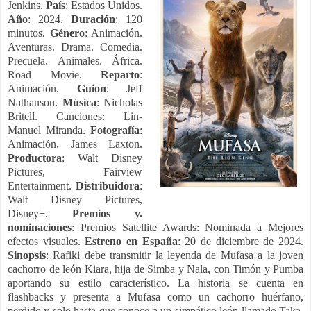
Jenkins.
País
: Estados Unidos.
Año
: 2024.
Duración
: 120
minutos.
Género
: Animación.
Aventuras. Drama. Comedia.
Precuela. Animales. África.
Road Movie.
Reparto
:
Animación.
Guion
: Jeff
Nathanson.
Música
: Nicholas
Britell. Canciones: Lin-
Manuel Miranda.
Fotografía
:
Animación, James Laxton.
Productora
: Walt Disney
Pictures, Fairview
Entertainment.
Distribuidora
:
Walt Disney Pictures,
Disney+.
Premios y.
nominaciones
: Premios Satellite Awards: Nominada a Mejores
efectos visuales.
Estreno en España
: 20 de diciembre de 2024.
Sinopsis
: Rafiki debe transmitir la leyenda de Mufasa a la joven
cachorro de león Kiara, hija de Simba y Nala, con Timón y Pumba
aportando su estilo característico. La historia se cuenta en
flashbacks y presenta a Mufasa como un cachorro huérfano,
perdido y solo hasta que conoce a un simpático león llamado Taka,