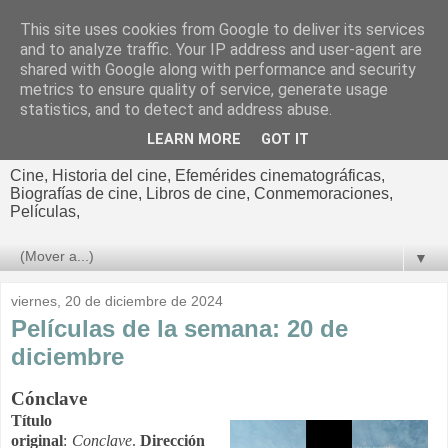
This site uses cookies from Google to deliver its services
El cultural
and to analyze traffic. Your IP address and user-agent are
shared with Google along with performance and security
cinematográfico de Jorge
metrics to ensure quality of service, generate usage
statistics, and to detect and address abuse.
Cano
LEARN MORE
GOT IT
Cine, Historia del cine, Efemérides cinematográficas,
Biografías de cine, Libros de cine, Conmemoraciones,
Películas,
▼
viernes, 20 de diciembre de 2024
Películas de la semana: 20 de
diciembre
Cónclave
Título
original
:
Conclave
.
Dirección