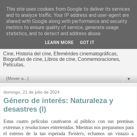
This site uses cookies from Google to deliver its services
El cultural
and to analyze traffic. Your IP address and user-agent are
shared with Google along with performance and security
cinematográfico de Jorge
metrics to ensure quality of service, generate usage
statistics, and to detect and address abuse.
Cano
LEARN MORE
GOT IT
Cine, Historia del cine, Efemérides cinematográficas,
Biografías de cine, Libros de cine, Conmemoraciones,
Películas,
▼
domingo, 21 de julio de 2024
Género de interés: Naturaleza y
desastres (I)
Estas cuatro películas cautivaron al público con sus premisas
extremas y resoluciones entretenidas. Mientras nos preparamos para
el estreno de la tan esperada
Twisters
, echamos un vistazo a