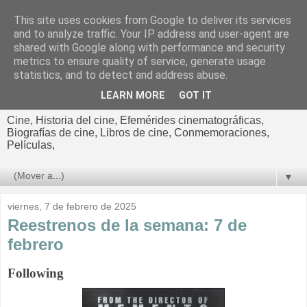
This site uses cookies from Google to deliver its services
El cultural
and to analyze traffic. Your IP address and user-agent are
shared with Google along with performance and security
cinematográfico de Jorge
metrics to ensure quality of service, generate usage
statistics, and to detect and address abuse.
Cano
LEARN MORE
GOT IT
Cine, Historia del cine, Efemérides cinematográficas,
Biografías de cine, Libros de cine, Conmemoraciones,
Películas,
▼
viernes, 7 de febrero de 2025
Reestrenos de la semana: 7 de
febrero
Following