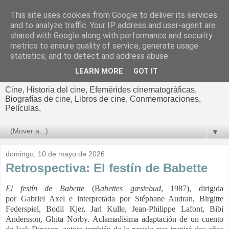
This site uses cookies from Google to deliver its services
El cultural
and to analyze traffic. Your IP address and user-agent are
shared with Google along with performance and security
cinematográfico de Jorge
metrics to ensure quality of service, generate usage
statistics, and to detect and address abuse.
Cano
LEARN MORE
GOT IT
Cine, Historia del cine, Efemérides cinematográficas,
Biografías de cine, Libros de cine, Conmemoraciones,
Películas,
▼
domingo, 10 de mayo de 2026
Retrospectiva: El festín de Babette
El festín de Babette
(B
abettes gæstebud
, 1987), dirigida
por Gabriel Axel e interpretada por
Stéphane Audran, Birgitte
Federspiel, Bodil Kjer, Jarl Kulle, Jean-Philippe Lafont, Bibi
Andersson, Ghita Norby.
Aclamadísima adaptación de un cuento