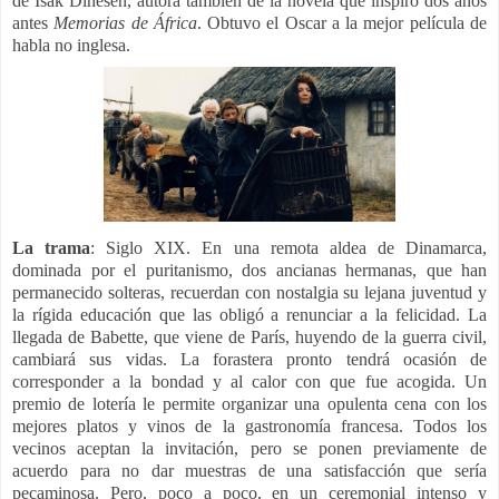
de Isak Dinesen, autora también de la novela que inspiró dos años
antes
Memorias
de África
. Obtuvo el Oscar a la mejor película de
habla no inglesa.
La trama
: Siglo XIX. En una remota aldea de Dinamarca,
dominada por el puritanismo, dos ancianas hermanas, que han
permanecido solteras, recuerdan con nostalgia su lejana juventud y
la rígida educación que las obligó a renunciar a la felicidad. La
llegada de Babette, que viene de París, huyendo de la guerra civil,
cambiará sus vidas. La forastera pronto tendrá ocasión de
corresponder a la bondad y al calor con que fue acogida. Un
premio de lotería le permite organizar una opulenta cena con los
mejores platos y vinos de la gastronomía francesa. Todos los
vecinos aceptan la invitación, pero se ponen previamente de
acuerdo para no dar muestras de una satisfacción que sería
pecaminosa. Pero, poco a poco, en un ceremonial intenso y