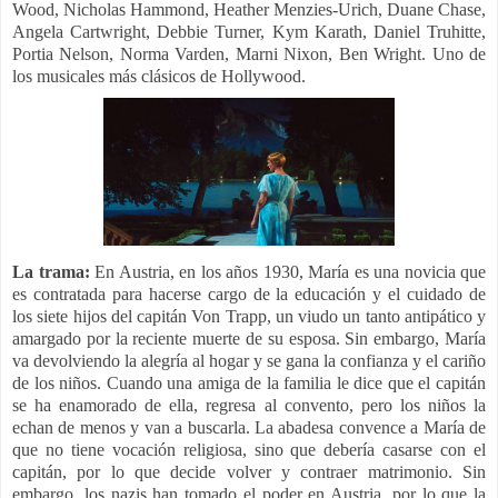
Wood, Nicholas Hammond, Heather Menzies-Urich, Duane Chase,
Angela Cartwright, Debbie Turner, Kym Karath, Daniel Truhitte,
Portia Nelson, Norma Varden, Marni Nixon, Ben Wright. Uno de
los musicales más clásicos de Hollywood.
La trama:
En Austria, en los años 1930, María es una novicia que
es contratada para hacerse cargo de la educación y el cuidado de
los siete hijos del capitán Von Trapp, un viudo un tanto antipático y
amargado por la reciente muerte de su esposa. Sin embargo, María
va devolviendo la alegría al hogar y se gana la confianza y el cariño
de los niños. Cuando una amiga de la familia le dice que el capitán
se ha enamorado de ella, regresa al convento, pero los niños la
echan de menos y van a buscarla. La abadesa convence a María de
que no tiene vocación religiosa, sino que debería casarse con el
capitán, por lo que decide volver y contraer matrimonio. Sin
embargo, los nazis han tomado el poder en Austria, por lo que la