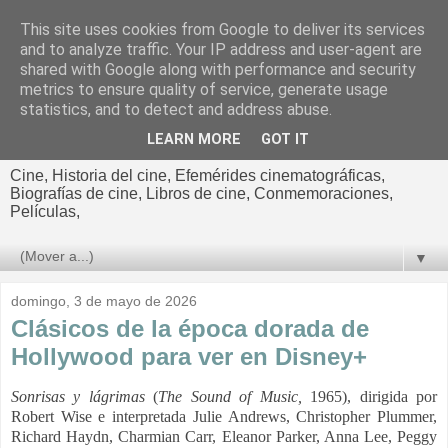
This site uses cookies from Google to deliver its services
El cultural
and to analyze traffic. Your IP address and user-agent are
shared with Google along with performance and security
cinematográfico de Jorge
metrics to ensure quality of service, generate usage
statistics, and to detect and address abuse.
Cano
LEARN MORE
GOT IT
Cine, Historia del cine, Efemérides cinematográficas,
Biografías de cine, Libros de cine, Conmemoraciones,
Películas,
▼
domingo, 3 de mayo de 2026
Clásicos de la época dorada de
Hollywood para ver en Disney+
Sonrisas y lágrimas
(
The Sound of Music,
1965), dirigida por
Robert Wise e interpretada Julie Andrews, Christopher Plummer,
Richard Haydn, Charmian Carr, Eleanor Parker, Anna Lee, Peggy