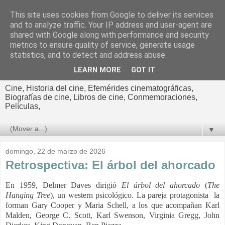
This site uses cookies from Google to deliver its services
El cultural
and to analyze traffic. Your IP address and user-agent are
shared with Google along with performance and security
cinematográfico de Jorge
metrics to ensure quality of service, generate usage
statistics, and to detect and address abuse.
Cano
LEARN MORE
GOT IT
Cine, Historia del cine, Efemérides cinematográficas,
Biografías de cine, Libros de cine, Conmemoraciones,
Películas,
▼
domingo, 22 de marzo de 2026
Retrospectiva: El árbol del ahorcado
En 1959, Delmer Daves dirigió
El árbol del ahorcado
(
The
Hanging Tree
), un western psicológico.
La pareja protagonista la
forman Gary Cooper y Maria Schell, a los que acompañan Karl
Malden, George C. Scott, Karl Swenson, Virginia Gregg, John