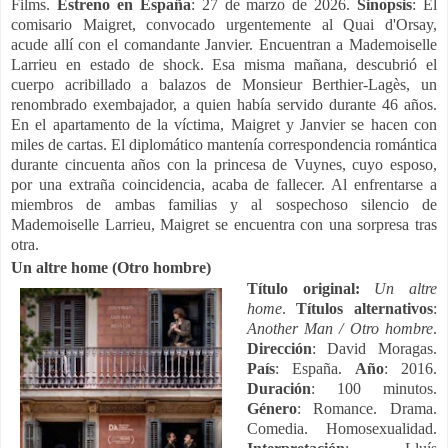
Films.
Estreno en España
: 27 de marzo de 2026.
Sinopsis
: El
comisario Maigret, convocado urgentemente al Quai d'Orsay,
acude allí con el comandante Janvier. Encuentran a Mademoiselle
Larrieu en estado de shock. Esa misma mañana, descubrió el
cuerpo acribillado a balazos de Monsieur Berthier-Lagès, un
renombrado exembajador, a quien había servido durante 46 años.
En el apartamento de la víctima, Maigret y Janvier se hacen con
miles de cartas. El diplomático mantenía correspondencia romántica
durante cincuenta años con la princesa de Vuynes, cuyo esposo,
por una extraña coincidencia, acaba de fallecer. Al enfrentarse a
miembros de ambas familias y al sospechoso silencio de
Mademoiselle Larrieu, Maigret se encuentra con una sorpresa tras
otra.
Un altre home (Otro hombre)
Título original
:
Un altre
home
.
Títulos alternativos
:
Another Man / Otro hombre
.
Dirección
: David Moragas.
País
: España.
Año
: 2016.
Duración
: 100 minutos.
Género
: Romance. Drama.
Comedia. Homosexualidad.