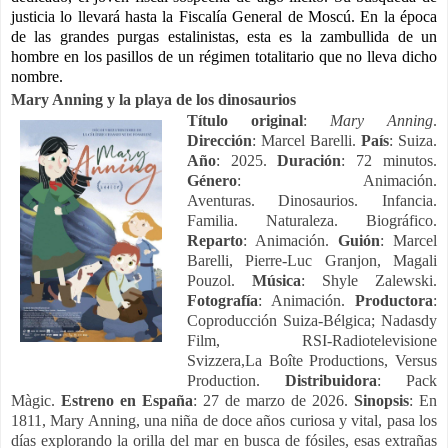
justicia lo llevará hasta la Fiscalía General de Moscú. En la época
de las grandes purgas estalinistas, esta es la zambullida de un
hombre en los pasillos de un régimen totalitario que no lleva dicho
nombre.
Mary Anning y la playa de los dinosaurios
Título original
:
Mary Anning
.
Dirección
: Marcel Barelli.
País
: Suiza.
Año
: 2025.
Duración
: 72 minutos.
Género
: Animación.
Aventuras. Dinosaurios. Infancia.
Familia. Naturaleza. Biográfico.
Reparto
: Animación.
Guión
: Marcel
Barelli, Pierre-Luc Granjon, Magali
Pouzol.
Música
: Shyle Zalewski.
Fotografía
: Animación.
Productora
:
Coproducción Suiza-Bélgica; Nadasdy
Film, RSI-Radiotelevisione
Svizzera,La Boîte Productions, Versus
Production.
Distribuidora
: Pack
Màgic.
Estreno en España
: 27 de marzo de 2026.
Sinopsis
: En
1811, Mary Anning, una niña de doce años curiosa y vital, pasa los
días explorando la orilla del mar en busca de fósiles, esas extrañas