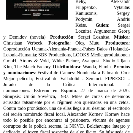
Beliy
,
Aleksandr
Filippenko
,
Vytautas
Kaniusonis
,
Sergey
Podymin
,
Andris
Keiss.
Guion
:
Sergei
Loznitsa.
Argumento
:
Georg
y Demidov
(novela).
Producción
:
Sergei
Loznitsa.
Música
:
Christiaan Verbeek.
Fotografía
: Oleg Mutu.
Productora
:
Coproducción Ucrania-Alemania-Francia-Países Bajos (Holanda)-
Letonia-Rumanía;
SBS Productions, LOOKS Medienproduktionen
GmbH, Atoms & Void, White Picture, Avanpost, Studio Uljana
Kim, The Match Factory.
Distribuidora
: Wanda, Filmin.
Premios
y nominaciones
: Festival de Cannes: Nominada a Palma de Oro:
Mejor película; Festival de Valladolid -
Seminci: FIPRESCI -
Jurado de la Crítica Internacional. 2
nominaciones.
Estreno en España
: 27 de marzo de 2026.
Sinopsis
:
Unión Soviética, 1937. Miles de cartas de detenidos
acusados ​​falsamente por el régimen son quemadas en una celda.
Contra todo pronóstico, una de ellas llega a su destino: el escritorio
del recién nombrado fiscal local, Alexander Kornev. Kornev hace
todo lo posible por encontrar al prisionero, víctima de agentes
corruptos de la policía secreta, la NKVD. Bolchevique íntegro y
dedicado, el joven fiscal sospecha de algo ilícito. Su búsqueda de