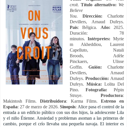
croit
.
Título alternativo:
We
Believe
You
.
Dirección:
Charlotte
Devillers
,
Arnaud Dufeys.
País
: Bélgica.
Año:
2025.
Duración: 78
minutos.
Intérpretes:
Myrie
m Akheddiou
,
Laurent
Capelluto
,
Natali
Broods
,
Adèle
Pinckaers
,
Ulisse
Goffin.
Guión:
Charlotte
Devillers
,
Arnaud
Dufeys.
Producción:
Arnaud
Dufeys.
Música:
Lolita Del
Pino.
Fotografía:
Pépin
Struye.
Productora
:
Makintosh Films.
Distribuidora
:
Karma Films.
Estreno
en
España
: 27 de marzo de 2026.
Sinopsis
:
Alice pasa el control de la
entrada a un edificio público con sus dos hijos, la adolescente Lila
y el niño Étienne. Ansiedad y problemas asoman a las primeras de
cambio, porque el crío llevaba una pequeña navaja. El interior es