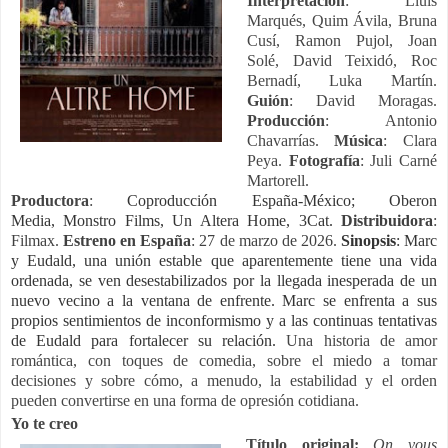
Interpretación
: Lluís
Marqués, Quim Ávila, Bruna
Cusí, Ramon Pujol, Joan
Solé, David Teixidó, Roc
Bernadí, Luka Martín.
Guión
: David Moragas.
Producción
: Antonio
Chavarrías.
Música
: Clara
Peya.
Fotografía
: Juli Carné
Martorell.
Productora
:
Coproducción España-México;
Oberon
Media,
Monstro Films,
Un Altera Home,
3Cat.
Distribuidora
:
Filmax.
Estreno en España
: 27 de marzo de 2026.
Sinopsis
:
Marc
y Eudald, una unión estable que aparentemente tiene una vida
ordenada, se ven desesta
bilizados por la llegada inesperada de un
nuevo vecino a la ventana de enfrente. Marc se enfrenta a sus
propios sentimientos de inconformismo y a las continuas tentativas
de Eudald para fortalecer su relación.
Una historia de amor
romántica, con toques de comedia, sobre el miedo a tomar
decisiones y sobre cómo, a menudo, la estabilidad y el orden
pueden convertirse en una forma de opresión cotidiana.
Yo te creo
Título original:
On vous