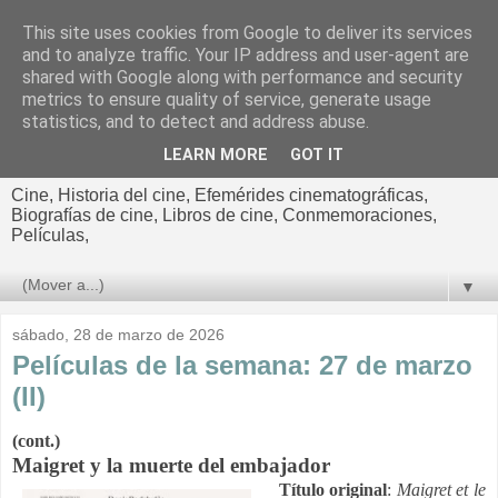
This site uses cookies from Google to deliver its services
El cultural
and to analyze traffic. Your IP address and user-agent are
shared with Google along with performance and security
cinematográfico de Jorge
metrics to ensure quality of service, generate usage
statistics, and to detect and address abuse.
Cano
LEARN MORE
GOT IT
Cine, Historia del cine, Efemérides cinematográficas,
Biografías de cine, Libros de cine, Conmemoraciones,
Películas,
▼
sábado, 28 de marzo de 2026
Películas de la semana: 27 de marzo
(II)
(cont.)
Maigret y la muerte del embajador
Título original
:
Maigret et le