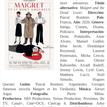
mort amoureux
.
Título
alternativo
:
Maigret and the
Dead Lover
.
Dirección
:
Pascal Bonitzer.
País
:
Francia.
Año
: 2026.
Género
:
Intriga, Crimen, Drama,
Policíaco.
Interpretación
:
Denis Podalydès, Anne
Alvaro, Manuel Guillot,
Irène Jacob, Dominique
Reymond, Laurent
Postrenaux, Micha Lescot,
Julia Faure, Olivier
Rabourdin, Arcadi Radeff,
Jeremy Lewin, Cyril Guei,
Matthieu Lucci, Noël
Simsolo, Hugues
Quester.
Guión
:
Pascal Bonitzer.
Argumento
:
Georges
Simenon
(novela Maigret et les Vieillards).
Música
:
Alexei
Aigui.
Fotografía
:
Pierre Milon
.
Productora
:
SBS Productions,
Versus Production
,
Proximus
,
Be
TV,
Canal+,
Ciné+OCS, Cinécap 8.
Distribuidora:
Adso