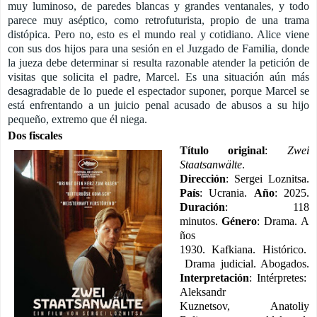
muy luminoso, de paredes blancas y grandes ventanales, y todo
parece muy aséptico, como retrofuturista, propio de una trama
distópica. Pero no, esto es el mundo real y cotidiano. Alice viene
con sus dos hijos para una sesión en el Juzgado de Familia, donde
la jueza debe determinar si resulta razonable atender la petición de
visitas que solicita el padre, Marcel. Es una situación aún más
desagradable de lo puede el espectador suponer, porque Marcel se
está enfrentando a un juicio penal acusado de abusos a su hijo
pequeño, extremo que él niega.
Dos
fiscales
Título original
:
Zwei
Staatsanwälte
.
Dirección
: Sergei Loznitsa.
País
: Ucrania.
Año
: 2025.
Duración
: 118
minutos.
Género
:
Drama.
A
ños
1930. Kafkiana. Histórico.
Drama judicial. Abogados.
Interpretación
:
Intérpretes:
Aleksandr
Kuznetsov
,
Anatoliy