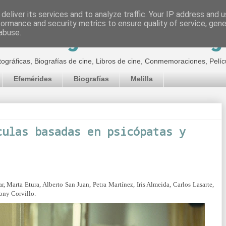
deliver its services and to analyze traffic. Your IP address and 
formance and security metrics to ensure quality of service, gen
inematográfico de Jor
abuse.
tográficas, Biografías de cine, Libros de cine, Conmemoraciones, Pelíc
Efemérides
Biografías
Melilla
culas basadas en psicópatas y
, Marta Etura, Alberto San Juan, Petra Martínez, Iris Almeida, Carlos Lasarte,
Tony Corvillo.