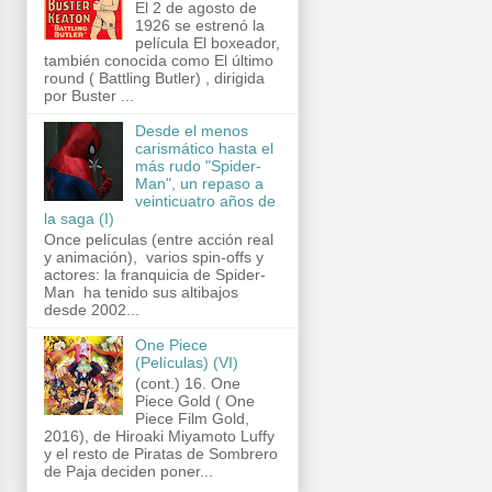
El 2 de agosto de
1926 se estrenó la
película El boxeador,
también conocida como El último
round ( Battling Butler) , dirigida
por Buster ...
Desde el menos
carismático hasta el
más rudo "Spider-
Man", un repaso a
veinticuatro años de
la saga (I)
Once películas (entre acción real
y animación), varios spin-offs y
actores: la franquicia de Spider-
Man ha tenido sus altibajos
desde 2002...
One Piece
(Películas) (VI)
(cont.) 16. One
Piece Gold ( One
Piece Film Gold,
2016), de Hiroaki Miyamoto Luffy
y el resto de Piratas de Sombrero
de Paja deciden poner...