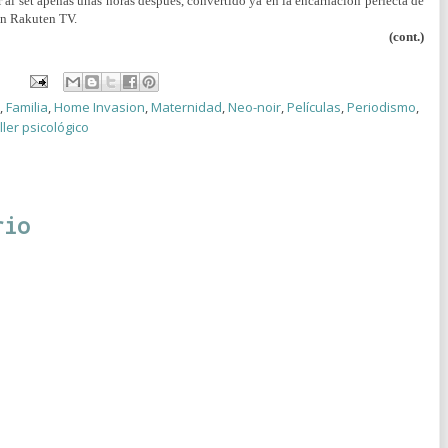
 al set apenas unas horas después, convertido ya en la encarnación perfecta de
 en Rakuten TV.
(cont.)
,
Familia
,
Home Invasion
,
Maternidad
,
Neo-noir
,
Películas
,
Periodismo
,
ller psicológico
rio