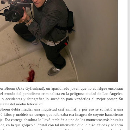
 Lou Bloom (Jake Gyllenhaal), un apasionado joven que no consigue encontrar
el mundo del periodismo criminalista en la peligrosa ciudad de Los Ángeles.
s o accidentes y fotografiar lo sucedido para venderlos al mejor postor.
Su
etante del morbo televisivo.
loom debía irradiar una inquietud casi animal, y por eso se sometió a una
 10 kilos y moldeó un cuerpo que reforzaba esa imagen de coyote hambriento
e. Esa entrega absoluta lo llevó también a uno de los momentos más brutales
ada, en la que golpeó el cristal con tal intensidad que lo hizo añicos y se abrió