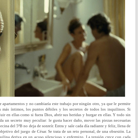
de apartamentos y no cambiaría este trabajo por ningún otro, ya que le permite
 más íntimos, los puntos débiles y los secretos de todos los inquilinos. Si
luir en ellas como si fuera Dios, abrir sus heridas y hurgar en ellas. Y todo sin
a un secreto muy peculiar: le gusta hacer daño, mover las piezas necesarias
ecina del 5ºB no deja de sonreír. Entra y sale cada día radiante y feliz, llena de
objetivo del juego de César. Se trata de un reto personal, de una obsesión.
La
uilina deriva en un acoso silencioso y enfermizo. La tensión crece con cada