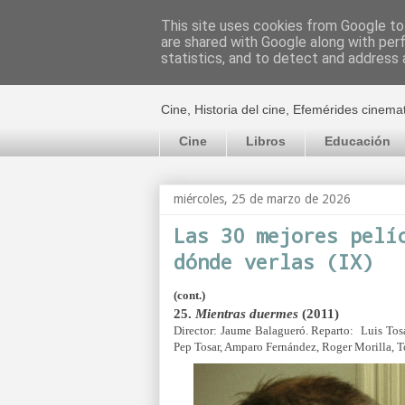
This site uses cookies from Google to 
are shared with Google along with per
El cultural c
statistics, and to detect and address 
Cine, Historia del cine, Efemérides cinema
Cine
Libros
Educación
miércoles, 25 de marzo de 2026
Las 30 mejores pelí
dónde verlas (IX)
(
cont.)
25.
Mientras duermes
(2011)
Director: Jaume Balagueró. Reparto: Luis Tosar
Pep Tosar, Amparo Fernández, Roger Morilla, 