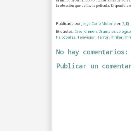
la mano, necesitando 46 puntos antes de volver
la obsesión que define la película. Disponible
Publicado por
Jorge Cano Moreno
en
7:15
Etiquetas:
Cine
,
Crimen
,
Drama psicológico
Psicópatas
,
Televisión
,
Terror
,
Thriller
,
Thri
No hay comentarios:
Publicar un comenta